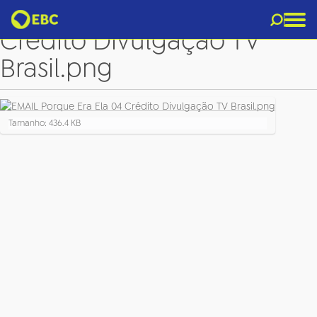
EMAIL Porque Era Ela 04
Crédito Divulgação TV
Brasil.png
C
Tamanho: 436.4 KB
l
i
q
u
e
p
a
r
a
v
e
r
a
i
m
a