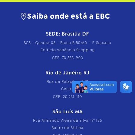
Saiba onde está a EBC
SEDE: Brasília DF
SCS - Quadra 08 - Bloco B 50/60 - 1º Subsolo
Edifício Venâncio Shopping
CEP: 70.333-900
Rio de Janeiro RJ
Rua da Relação, nº 18
Centro
CEP: 20.231-110
São Luís MA
Rua Armando Vieira da Silva, nº 126
Bairro de Fátima