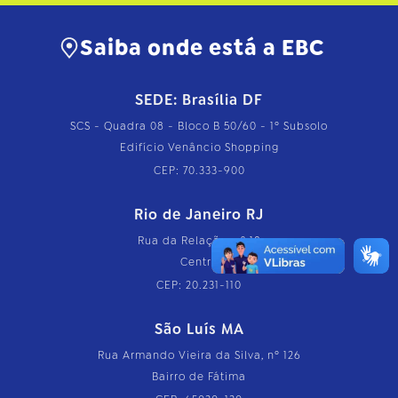
o
m
Saiba onde está a EBC
p
l
e
t
SEDE: Brasília DF
o
…
SCS - Quadra 08 - Bloco B 50/60 - 1º Subsolo
Edifício Venâncio Shopping
CEP: 70.333-900
Rio de Janeiro RJ
Rua da Relação, nº 18
Centro
CEP: 20.231-110
São Luís MA
Rua Armando Vieira da Silva, nº 126
Bairro de Fátima