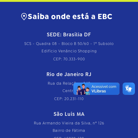
Saiba onde está a EBC
SEDE: Brasília DF
SCS - Quadra 08 - Bloco B 50/60 - 1º Subsolo
Edifício Venâncio Shopping
CEP: 70.333-900
Rio de Janeiro RJ
Rua da Relação, nº 18
Centro
CEP: 20.231-110
São Luís MA
Rua Armando Vieira da Silva, nº 126
Bairro de Fátima