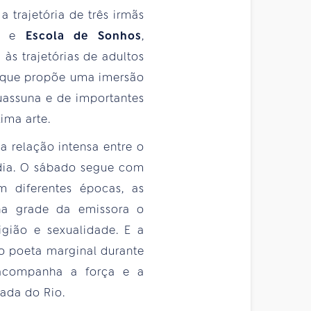
 trajetória de três irmãs
s, e
Escola de Sonhos
,
às trajetórias de adultos
 que propõe uma imersão
uassuna e de importantes
tima arte.
 a relação intensa entre o
édia. O sábado segue com
m diferentes épocas, as
 na grade da emissora o
igião e sexualidade. E a
 do poeta marginal durante
acompanha a força e a
ada do Rio.