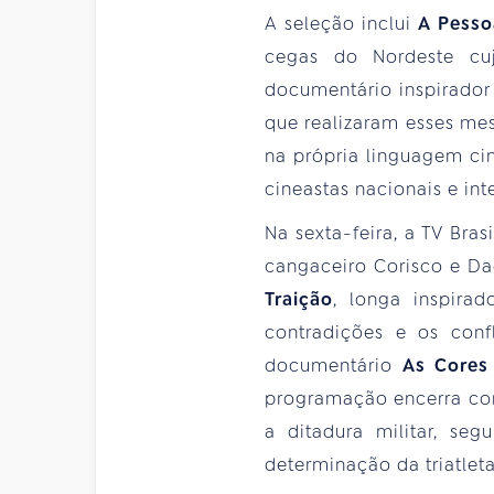
A seleção inclui
A Pesso
cegas do Nordeste cu
documentário inspirador 
que realizaram esses me
na própria linguagem ci
cineastas nacionais e int
Na sexta-feira, a TV Bras
cangaceiro Corisco e Da
Traição
, longa inspira
contradições e os conf
documentário
As Cores
programação encerra c
a ditadura militar, se
determinação da triatlet