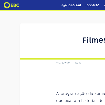
agência
Brasil
rádio
MEC
Filmes
23/01/2026
|
09:01
A programação da seman
que exaltam histórias de 