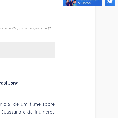
eira (26) para terça-feira (27).
nicial de um filme sobre
 Suassuna e de inúmeros