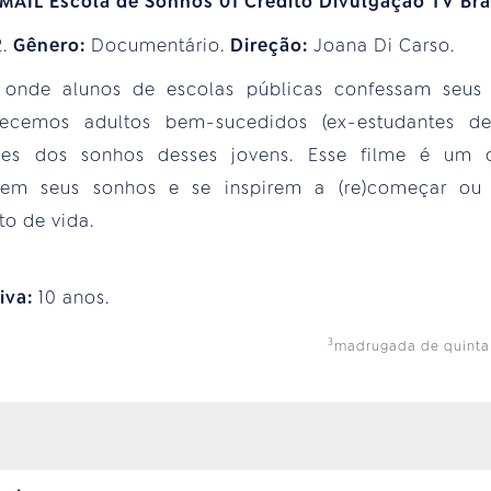
2.
Gênero:
Documentário.
Direção:
Joana Di Carso.
onde alunos de escolas públicas confessam seus 
hecemos adultos bem-sucedidos (ex-estudantes de
ões dos sonhos desses jovens. Esse filme é um 
sitem seus sonhos e se inspirem a (re)começar ou
to de vida.
tiva:
10 anos.
3
madrugada de quinta-f