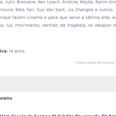
a, Julio Bressane, Ken Loach, Andrzej Wajda, Karim Ain
mond, Béla Tarr, Gus Van Sant, Jia Zhangke e outros
orque fazem cinema e para que serve a sétima arte, e
mo, luz, movimento, sentido da tragédia, os desejos d
tiva:
14 anos.
2
madrugada de quarta-fei
aneiro