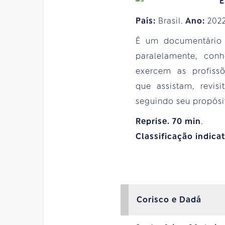
País:
Brasil.
Ano:
202
É um documentário 
paralelamente, con
exercem as profiss
que assistam, revi
seguindo seu propósi
Reprise. 70
min
.
Classificação indica
Corisco e Dadá