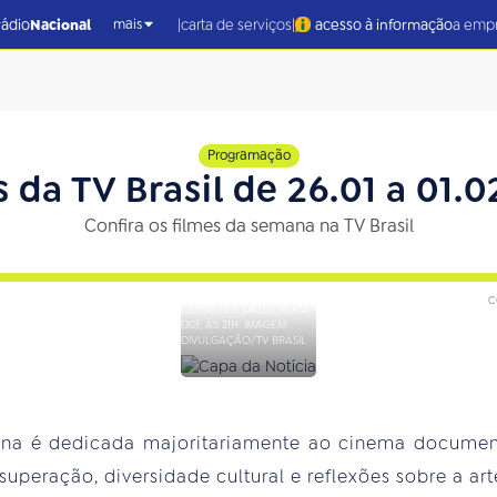
|
|
rádio
Nacional
carta de serviços
acesso à informação
a emp
mais
Programação
 da TV Brasil de 26.01 a 01.
Confira os filmes da semana na TV Brasil
c
CORISCO E DADÁ, SEXTA
(30), ÀS 21H. IMAGEM:
DIVULGAÇÃO/TV BRASIL
a é dedicada majoritariamente ao cinema documenta
superação, diversidade cultural e reflexões sobre a ar