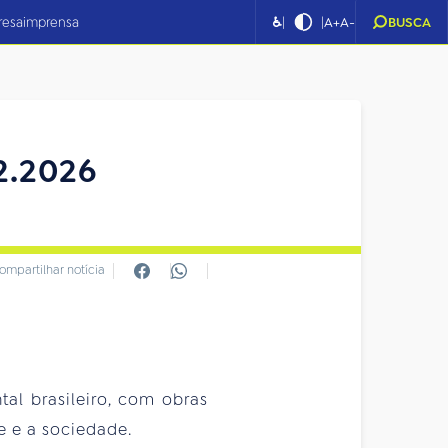
|
|
resa
imprensa
♿
A+
A-
BUSCA
02.2026
ompartilhar notícia
l brasileiro, com obras
te e a sociedade.