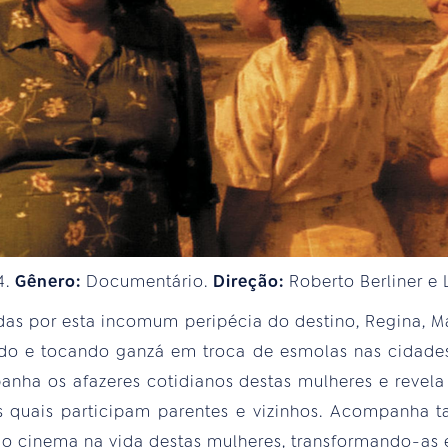
4.
Gênero:
Documentário.
Direção:
Roberto Berliner e
idas por esta incomum peripécia do destino, Regina, 
do e tocando ganzá em troca de esmolas nas cidades
anha os afazeres cotidianos destas mulheres e revela 
s quais participam parentes e vizinhos. Acompanha 
 do cinema na vida destas mulheres, transformando-as