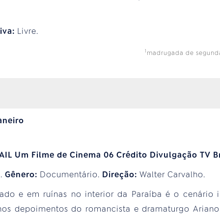
tiva:
Livre.
1
madrugada de segunda-f
aneiro
5.
Gênero:
Documentário.
Direção:
Walter Carvalho.
o e em ruínas no interior da Paraíba é o cenário i
 nos depoimentos do romancista e dramaturgo Ariano