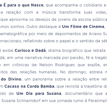
a É para o que Nasce
, que acompanha o cotidiano e a
ja relação com a música transforma suas vida
que aproxima os desejos de jovens da escola pública 
smos sonhos. Outro destaque é
Um Filme de Cinema
,
nematográfica por meio de depoimentos de Ariano S
ernacionais, refletindo sobre o papel e o sentido da sé
il exibe
Corisco e Dadá
, drama biográfico que retrata
dá, em uma narrativa marcada por paixão, fé e trag
do em crônicas de Nelson Rodrigues que expõe, e
litos das relações humanas. No domingo, estreia
 do Divino
, um panorama sobre a relação entre rel
om
Cacaso na Corda Bamba
, que revisita a trajetória
guido de
Um Dia para Susana
, documentário que 
a Susana Schnarndorf em sua jornada rumo à Paralimpí