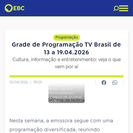
Programação
Grade de Programação TV Brasil de
13 a 19.04.2026
Cultura, informação e entretenimento: veja o que
vem por aí
10/04/2026
|
09:01
CANTO & SABOR DO
BRASIL - DIA DOS
POVOS INDÍGENAS:
DOMINGO (19), ÀS 09H45.
IMAGEM:
DIVULGAÇÃO/TV BRASIL
Nesta semana, a emissora segue com uma
programação diversificada, reunindo