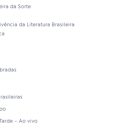
eira da Sorte
vência da Literatura Brasileira
ca
mbradas
rasileiras
mpo
 Tarde – Ao vivo
a