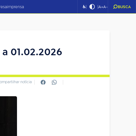
|
|
resa
imprensa
♿
A+
A-
BUSCA
 a 01.02.2026
ompartilhar notícia