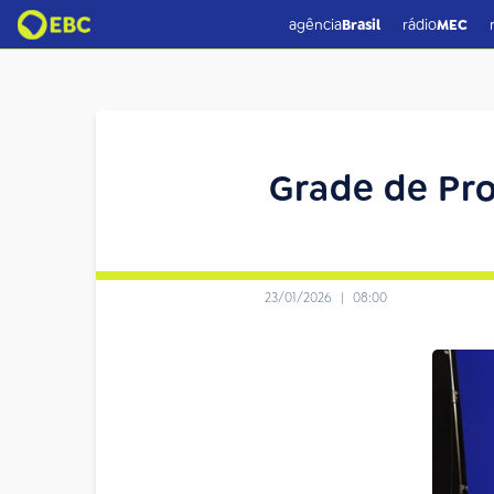
agência
Brasil
rádio
MEC
Grade de Pro
23/01/2026
|
08:00