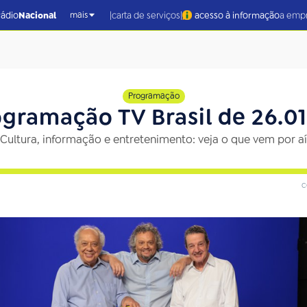
|
|
rádio
Nacional
carta de serviços
acesso à informação
a emp
mais
Programação
gramação TV Brasil de 26.01
Cultura, informação e entretenimento: veja o que vem por aí
c