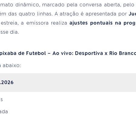
rmato dinâmico, marcado pela conversa aberta, pelo 
além das quatro linhas. A atração é apresentada por
Ju
estreia, a emissora realiza
ajustes pontuais na pro
sse dia.
xaba de Futebol – Ao vivo: Desportiva x Rio Branco
a abaixo:
1.2026
as
mada