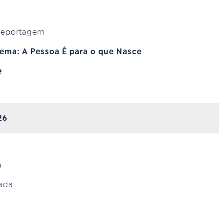
Reportagem
ema: A Pessoa É para o que Nasce
e
26
a
mada