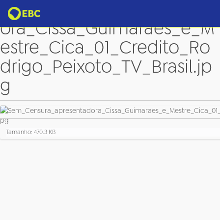
Sem_Censura_apresentad
ora_Cissa_Guimaraes_e_M
estre_Cica_01_Credito_Ro
drigo_Peixoto_TV_Brasil.jp
g
C
Tamanho: 470.3 KB
l
i
q
u
e
p
a
r
a
v