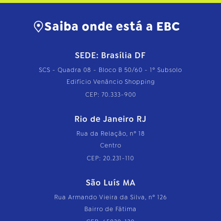
…
Saiba onde está a EBC
SEDE: Brasília DF
SCS - Quadra 08 - Bloco B 50/60 - 1º Subsolo
Edifício Venâncio Shopping
CEP: 70.333-900
Rio de Janeiro RJ
Rua da Relação, nº 18
Centro
CEP: 20.231-110
São Luís MA
Rua Armando Vieira da Silva, nº 126
Bairro de Fátima