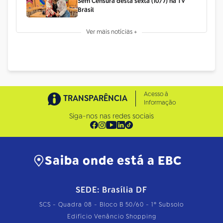
Sem Censura desta sexta (10/7) na TV
Brasil
Ver mais notícias +
Acesso à
TRANSPARÊNCIA
Informação
Siga-nos nas redes sociais
Saiba onde está a EBC
SEDE: Brasília DF
SCS - Quadra 08 - Bloco B 50/60 - 1º Subsolo
Edifício Venâncio Shopping