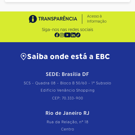
Acesso à
TRANSPARÊNCIA
Informação
Siga-nos nas redes sociais
Saiba onde está a EBC
SEDE: Brasília DF
SCS - Quadra 08 - Bloco B 50/60 - 1º Subsolo
Edifício Venâncio Shopping
CEP: 70.333-900
Rio de Janeiro RJ
Rua da Relação, nº 18
Centro