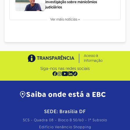
investigação sobre manicômios
judiciários
Ver mais notícias +
Acesso à
TRANSPARÊNCIA
Informação
Siga-nos nas redes sociais
Saiba onde está a EBC
SEDE: Brasília DF
SCS - Quadra 08 - Bloco B 50/60 - 1º Subsolo
Edifício Venâncio Shopping