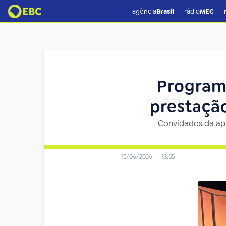
agência
Brasil
rádio
MEC
Programa
prestaçã
Convidados da ap
15/06/2026
|
13:55