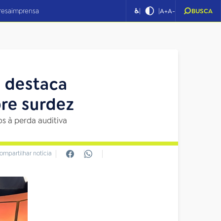
|
|
resa
imprensa
♿
A+
A-
BUSCA
, destaca
re surdez
 à perda auditiva
ompartilhar notícia