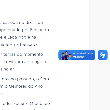
 estreou no dia 1º de
apo criado por Fernando
e e Leda Nagle na
imarães na bancada.
utir temas do momento
 se revezam ao longo da
 no ar.
a no ano passado, o Sem
êmio Melhores do Ano
5.
redes sociais. O público