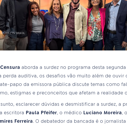
IXOTO / TV BRASIL
 Censura
aborda a surdez no programa desta segunda (
perda auditiva, os desafios vão muito além de ouvir 
bate-papo da emissora pública discute temas como fal
mo, estigmas e preconceitos que afetam a realidade 
ssunto, esclarecer dúvidas e desmistificar a surdez, a
a escritora
Paula Pfeifer
, o médico
Luciano Moreira
, 
ires Ferreira
. O debatedor da bancada é o jornalist