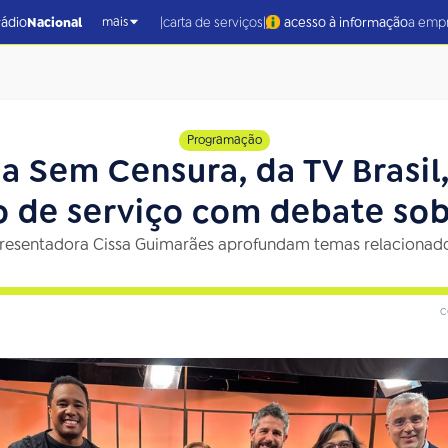
|
|
rádio
Nacional
carta de serviços
acesso à informação
a emp
mais
Programação
 Sem Censura, da TV Brasil
o de serviço com debate sob
resentadora Cissa Guimarães aprofundam temas relacionados
c