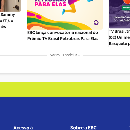
, Sammy
(1º), o
més
TV Brasil 
EBC lança convocatória nacional do
(02) Unim
Prêmio TV Brasil Petrobras Para Elas
Basquete p
Ver mais notícias +
Acesso à
Sobre a EBC