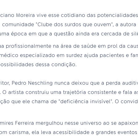
uciano Moreira vive esse cotidiano das potencialidades
a comunidade "Clube dos surdos que ouvem", a autora d
numa época em que a questão ainda era cercada de sil
ua profissionalmente na área de saúde em prol da ca
o médico especializado em surdez ajuda pacientes e fa
possibilidades dessa condição.
scritor, Pedro Neschling nunca deixou que a perda audit
 O artista construiu uma trajetória consistente e fala 
ção que ele chama de "deficiência invisível". O con
hamires Ferreira mergulhou nesse universo ao se apai
Com carisma, ela leva acessibilidade a grandes event