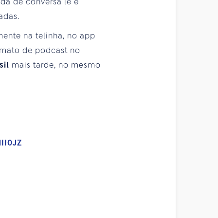
da de conversa lê e
adas.
ente na telinha, no app
rmato de podcast no
sil
mais tarde, no mesmo
II0JZ