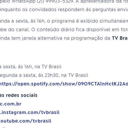
pelo WhatsApp (21) 99903-5329. A apresentadora da ro
nquanto os convidados respondem às perguntas envi
da a sexta, às 16h, o programa é exibido simultaneam
be do canal. O conteúdo diário fica disponível em fo
ainda tem janela alternativa na programação da
TV Bra
exta, às 16h, na TV Brasil
egunda a sexta, às 23h30, na TV Brasil
https://open.spotify.com/show/09O9CTA1nHctKJ2Ad
as redes sociais
bc.com.br
.instagram.com/tvbrasil
youtube.com/tvbrasil