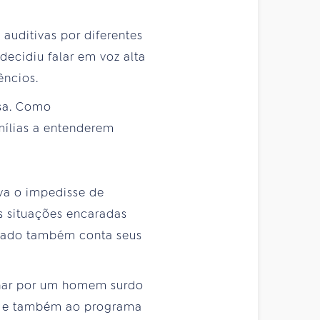
 auditivas por diferentes
ecidiu falar em voz alta
êncios.
usa. Como
mílias a entenderem
iva o impedisse de
as situações encaradas
vidado também conta seus
xonar por um homem surdo
os e também ao programa