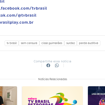
sil
.facebook.com/tvbrasil
tok.com/@tvbrasil
brasilplay.com.br
tv brasil
sem censura
cissa guimarães
surdez
perda auditiva
Compartilhe essa notícia
Notícias Relacionadas