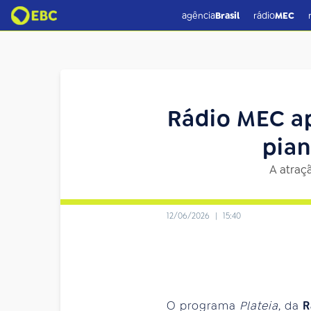
agência
Brasil
rádio
MEC
Rádio MEC ap
pian
A atraçã
12/06/2026
|
15:40
O programa
Plateia
, da
R