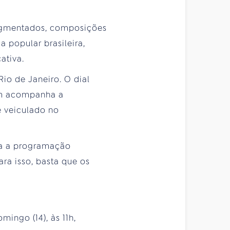
segmentados, composições
a popular brasileira,
ativa.
io de Janeiro. O dial
ém acompanha a
é veiculado no
ra a programação
ara isso, basta que os
mingo (14), às 11h,