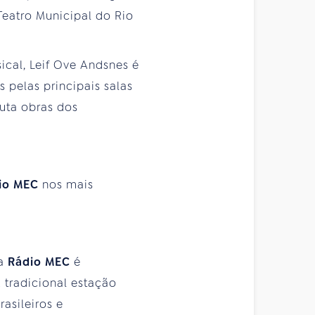
Teatro Municipal do Rio
sical, Leif Ove Andsnes é
pelas principais salas
uta obras dos
io MEC
nos mais
 a
Rádio MEC
é
 tradicional estação
asileiros e