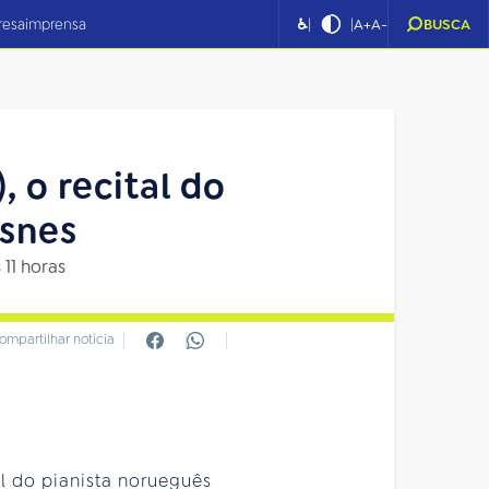
|
|
resa
imprensa
♿
A+
A-
BUSCA
 o recital do
dsnes
 11 horas
ompartilhar notícia
tal do pianista norueguês