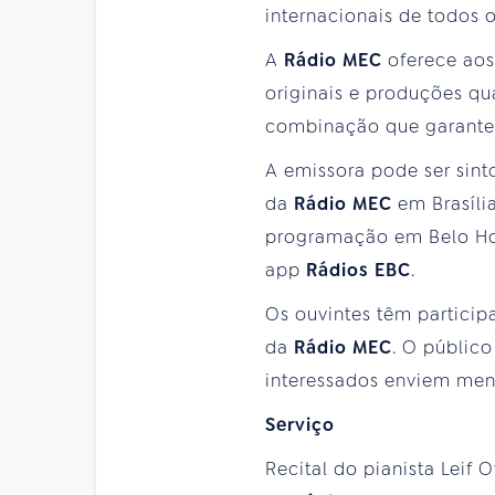
internacionais de todos 
A
Rádio MEC
oferece aos
originais e produções qua
combinação que garante 
A emissora pode ser sint
da
Rádio MEC
em Brasíli
programação em Belo Hor
app
Rádios EBC
.
Os ouvintes têm partici
da
Rádio MEC
. O público
interessados enviem mens
Serviço
Recital do pianista Leif 