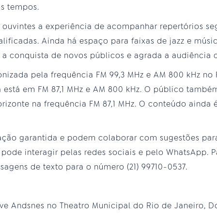
os tempos.
 ouvintes a experiência de acompanhar repertórios 
lificadas. Ainda há espaço para faixas de jazz e músic
a conquista de novos públicos e agrada a audiência c
onizada pela frequência FM 99,3 MHz e AM 800 kHz no R
a está em FM 87,1 MHz e AM 800 kHz. O público tamb
izonte na frequência FM 87,1 MHz. O conteúdo ainda 
pação garantida e podem colaborar com sugestões pa
 pode interagir pelas redes sociais e pelo WhatsApp. P
agens de texto para o número (21) 99710-0537.
Ove Andsnes no Theatro Municipal do Rio de Janeiro, Do