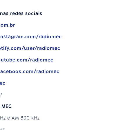
nas redes sociais
com.br
.instagram.com/radiomec
otify.com/user/radiomec
outube.com/radiomec
facebook.com/radiomec
mec
7
o MEC
MHz e AM 800 kHz
MHz