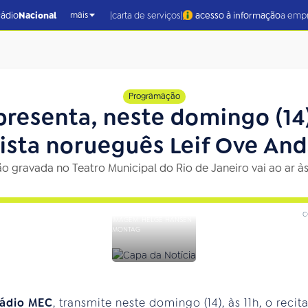
|
|
rádio
Nacional
carta de serviços
acesso à informação
a emp
mais
Programação
resenta, neste domingo (14),
ista norueguês Leif Ove An
o gravada no Teatro Municipal do Rio de Janeiro vai ao ar às
c
IMAGEM: HELGE HANSEN
MONTAG
ádio MEC
, transmite neste domingo (14), às 11h, o reci