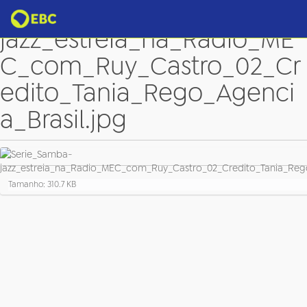
Serie_Samba-
jazz_estreia_na_Radio_ME
C_com_Ruy_Castro_02_Cr
edito_Tania_Rego_Agenci
a_Brasil.jpg
C
Tamanho: 310.7 KB
l
i
q
u
e
p
a
r
a
v