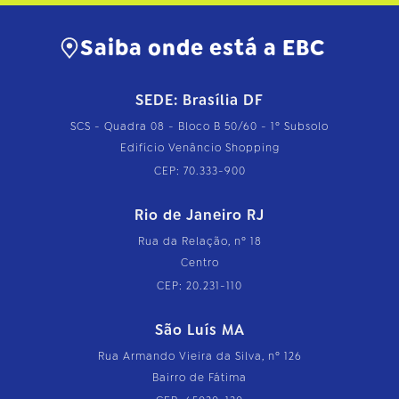
…
Saiba onde está a EBC
SEDE: Brasília DF
SCS - Quadra 08 - Bloco B 50/60 - 1º Subsolo
Edifício Venâncio Shopping
CEP: 70.333-900
Rio de Janeiro RJ
Rua da Relação, nº 18
Centro
CEP: 20.231-110
São Luís MA
Rua Armando Vieira da Silva, nº 126
Bairro de Fátima