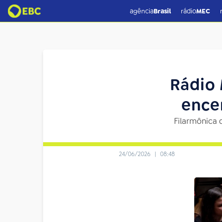
agência
Brasil
rádio
MEC
Rádio 
ence
Filarmônica d
24/06/2026
|
08:48