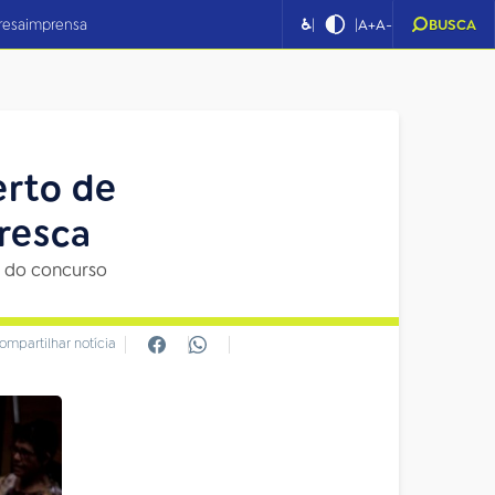
|
|
resa
imprensa
♿
A+
A-
BUSCA
erto de
resca
as do concurso
ompartilhar notícia