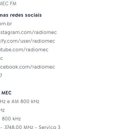
 MEC FM
nas redes sociais
com.br
instagram.com/radiomec
otify.com/user/radiomec
outube.com/radiomec
ec
facebook.com/radiomec
7
o MEC
MHz e AM 800 kHz
MHz
M 800 kHz
 - 3748,00 MHz - Serviço 3