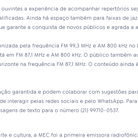
 ouvintes a experiência de acompanhar repertórios 
alificadas. Ainda há espaço também para faixas de ja
ue garante a conquista de novos públicos e agrada a a
onizada pela frequência FM 99,3 MHz e AM 800 kHz no R
stá em FM 87,1 MHz e AM 800 kHz. O público também 
izonte na frequência FM 87,1 MHz. O conteúdo ainda 
pação garantida e podem colaborar com sugestões pa
e interagir pelas redes sociais e pelo WhatsApp. Para 
agens de texto para o número (21) 99710-0537.
te e cultura, a MEC foi a primeira emissora radiofônic