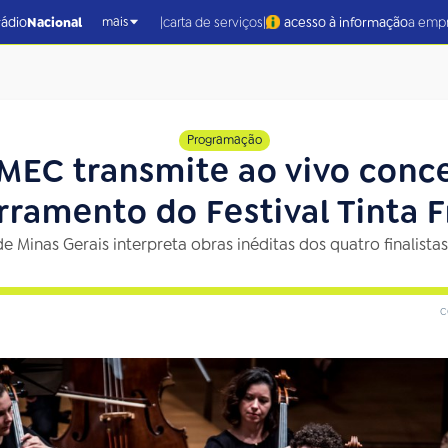
|
|
rádio
Nacional
carta de serviços
acesso à informação
a emp
mais
Programação
MEC transmite ao vivo conc
rramento do Festival Tinta F
e Minas Gerais interpreta obras inéditas dos quatro finalist
c