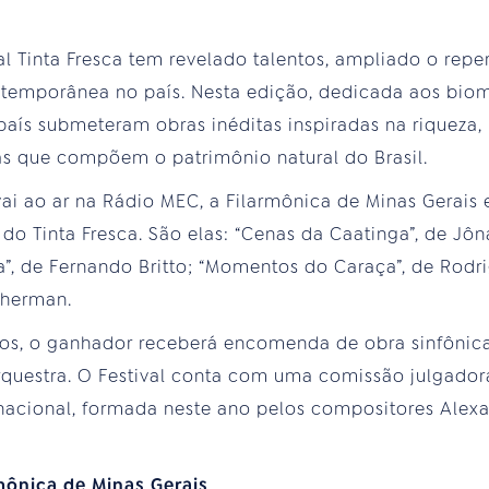
l Tinta Fresca tem revelado talentos, ampliado o reper
ntemporânea no país. Nesta edição, dedicada aos bioma
aís submeteram obras inéditas inspiradas na riqueza, 
as que compõem o patrimônio natural do Brasil.
ai ao ar na Rádio MEC, a Filarmônica de Minas Gerai
 do Tinta Fresca. São elas: “Cenas da Caatinga”, de Jôna
a”, de Fernando Britto; “Momentos do Caraça”, de Rodri
cherman.
dos, o ganhador receberá encomenda de obra sinfônica 
questra. O Festival conta com uma comissão julgado
nacional, formada neste ano pelos compositores Alexa
mônica de Minas Gerais