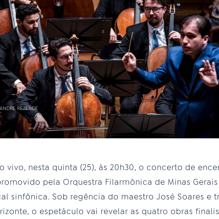
XANDRE REZENDE
 vivo, nesta quinta (25), às 20h30, o concerto de enc
, promovido pela Orquestra Filarmônica de Minas Gerai
al sinfônica. Sob regência do maestro José Soares e t
izonte, o espetáculo vai revelar as quatro obras final