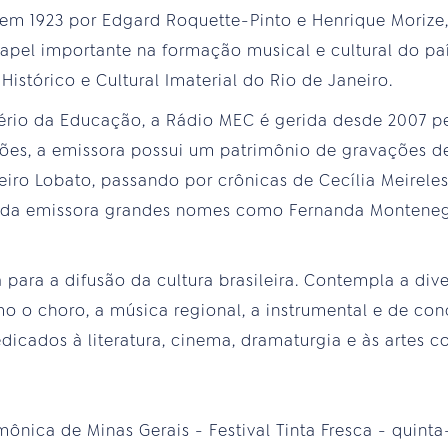
em 1923 por Edgard Roquette-Pinto e Henrique Morize,
papel importante na formação musical e cultural do paí
Histórico e Cultural Imaterial do Rio de Janeiro.
ério da Educação, a Rádio MEC é gerida desde 2007 p
uções, a emissora possui um patrimônio de gravações 
eiro Lobato, passando por crônicas de Cecília Meirele
s da emissora grandes nomes como Fernanda Montene
para a difusão da cultura brasileira. Contempla a div
o o choro, a música regional, a instrumental e de con
icados à literatura, cinema, dramaturgia e às artes 
ônica de Minas Gerais - Festival Tinta Fresca - quinta-