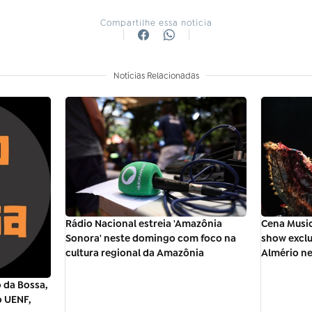
Compartilhe essa notícia
Notícias Relacionadas
Rádio Nacional estreia 'Amazônia
Cena Music
Sonora' neste domingo com foco na
show excl
cultura regional da Amazônia
Almério ne
 da Bossa,
o UENF,