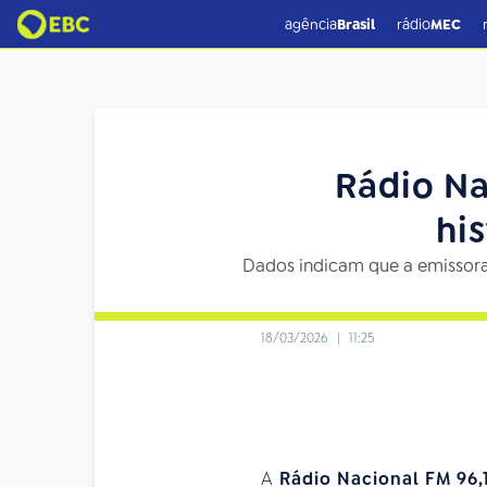
agência
Brasil
rádio
MEC
Rádio N
hi
Dados indicam que a emissora 
18/03/2026
|
11:25
A
Rádio Nacional FM 96,1