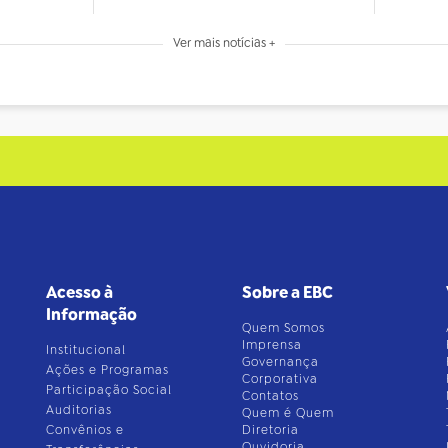
Ver mais notícias +
Acesso à
Sobre a EBC
Informação
Quem Somos
Imprensa
Institucional
Governança
Ações e Programas
Corporativa
Participação Social
Contatos
Auditorias
Quem é Quem
Convênios e
Diretoria
Ouvidoria