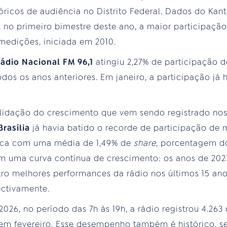
óricos de audiência no Distrito Federal. Dados do Ka
 no primeiro bimestre deste ano, a maior participaçã
 medições, iniciada em 2010.
ádio Nacional FM 96,1
atingiu 2,27% de participação d
os os anos anteriores. Em janeiro, a participação já 
lidação do crescimento que vem sendo registrado nos
rasília
já havia batido o recorde de participação de 
época com uma média de 1,49% de
share
, porcentagem do
m uma curva contínua de crescimento: os anos de 202
ro melhores performances da rádio nos últimos 15 an
pectivamente.
026, no período das 7h às 19h, a rádio registrou 4.263
3 em fevereiro. Esse desempenho também é histórico, 