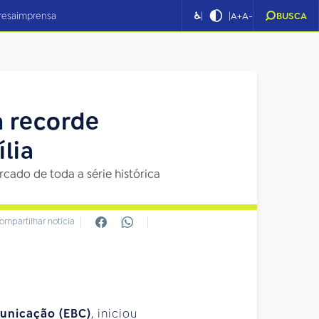
|
|
resa
imprensa
♿
A+
A-
BUSCA
 recorde
lia
cado de toda a série histórica
ompartilhar notícia
unicação (EBC)
, iniciou