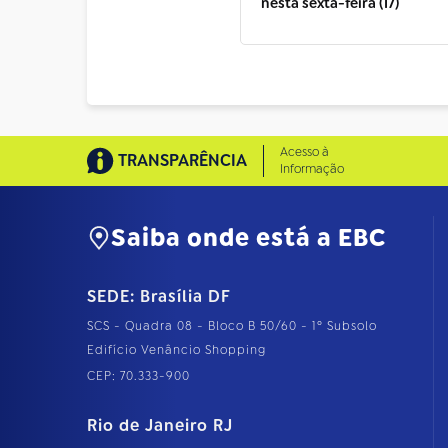
nesta sexta-feira (17)
Acesso à
TRANSPARÊNCIA
Informação
Saiba onde está a EBC
SEDE: Brasília DF
SCS - Quadra 08 - Bloco B 50/60 - 1º Subsolo
Edifício Venâncio Shopping
CEP: 70.333-900
Rio de Janeiro RJ