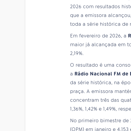
2026 com resultados hist
que a emissora alcançou,
toda a série histórica de
Em fevereiro de 2026, a
R
maior já alcançada em tod
2,19%.
O resultado é uma conso
a
Rádio Nacional FM de B
da série histórica, na 
praça. A emissora manté
concentram três das quat
1,36%, 1,42% e 1,49%, res
No primeiro bimestre de 2
(OPM) em janeiro e 4.15