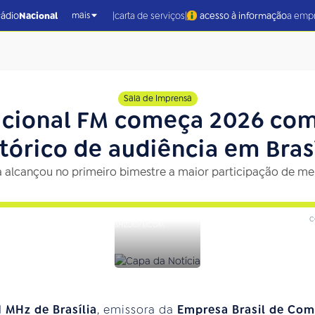
|
|
rádio
Nacional
carta de serviços
acesso à informação
a emp
mais
Sala de Imprensa
acional FM começa 2026 com
stórico de audiência em Brasí
alcançou no primeiro bimestre a maior participação de mer
c
SHIZUO/MCOM
 MHz de Brasília
, emissora da
Empresa Brasil de Com