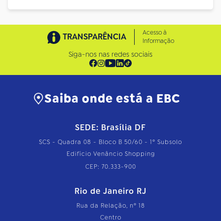
Acesso à
TRANSPARÊNCIA
Informação
Siga-nos nas redes sociais
Saiba onde está a EBC
SEDE: Brasília DF
SCS - Quadra 08 - Bloco B 50/60 - 1º Subsolo
Edifício Venâncio Shopping
CEP: 70.333-900
Rio de Janeiro RJ
Rua da Relação, nº 18
Centro