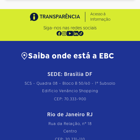
Acesso à
TRANSPARÊNCIA
Informação
Siga-nos nas redes sociais
Saiba onde está a EBC
SEDE: Brasília DF
SCS - Quadra 08 - Bloco B 50/60 - 1º Subsolo
Edifício Venâncio Shopping
CEP: 70.333-900
Rio de Janeiro RJ
Rua da Relação, nº 18
Centro
CEP: 20.231-110