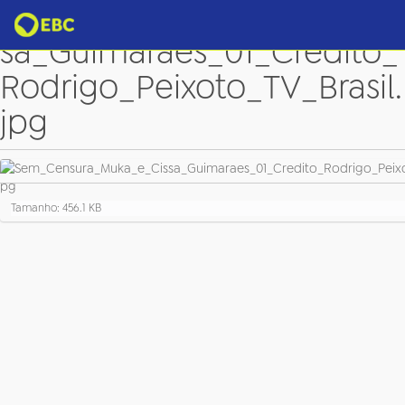
Sem_Censura_Muka_e_Cis
sa_Guimaraes_01_Credito_
Rodrigo_Peixoto_TV_Brasil.
jpg
C
Tamanho: 456.1 KB
l
i
q
u
e
p
a
r
a
v
e
r