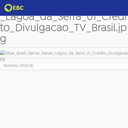
Olhar_Brasil_Serras_Gerais
_Lagoa_da_Serra_01_Credi
to_Divulgacao_TV_Brasil.jp
g
C
Tamanho: 395.8 KB
l
i
q
u
e
p
a
r
a
v
e
r