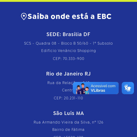
Saiba onde está a EBC
SEDE: Brasília DF
SCS - Quadra 08 - Bloco B 50/60 - 1º Subsolo
Edifício Venâncio Shopping
CEP: 70.333-900
Rio de Janeiro RJ
Rua da Relação, nº 18
Centro
CEP: 20.231-110
São Luís MA
Rua Armando Vieira da Silva, nº 126
Bairro de Fátima