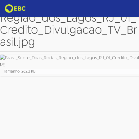
Brasil_Sobre_Duas_Rodas_
Regiao_dos_Lagos_RJ_01_
Credito_Divulgacao_TV_Br
asil.jpg
C
Tamanho: 262.2 KB
l
i
q
u
e
p
a
r
a
v
e
r