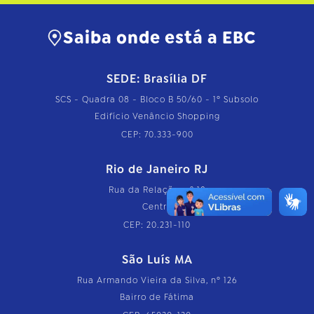
Saiba onde está a EBC
SEDE: Brasília DF
SCS - Quadra 08 - Bloco B 50/60 - 1º Subsolo
Edifício Venâncio Shopping
CEP: 70.333-900
Rio de Janeiro RJ
Rua da Relação, nº 18
Centro
CEP: 20.231-110
São Luís MA
Rua Armando Vieira da Silva, nº 126
Bairro de Fátima