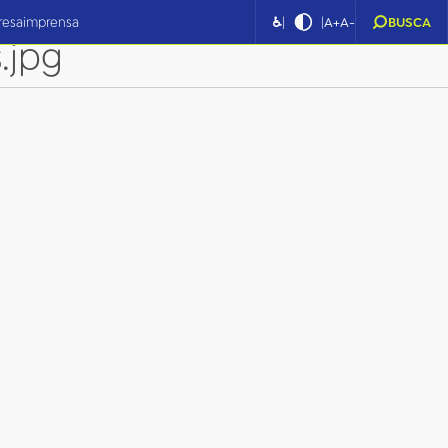
|
|
resa
imprensa
♿
A+
A-
BUSCA
.jpg