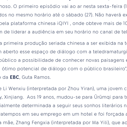
so. O primeiro episódio vai ao ar nesta sexta-feira (1
idos no mesmo horário até o sábado (27). Não haverá 
o pela plataforma chinesa iQIYI , onde obteve mais de 
m de liderar a audiência em seu horário no canal de te
 primeira produção seriada chinesa a ser exibida na t
 aberto esse espaço de diálogo com a teledramaturgi
blico a possibilidade de conhecer novas paisagens e 
ótimo potencial de diálogo com o público brasileiro”,
o da
EBC
, Guta Ramos.
de Li Wenxiu (interpretada por Zhou Yiran), uma jovem 
y, Xinjiang. Aos 19 anos, mudou-se para Ürümqi para 
cialmente determinada a seguir seus sonhos literários 
tratempos em seu emprego em um hotel e foi forçada a
 mãe, Zhang Fengxia (interpretada por Ma Yili), que 