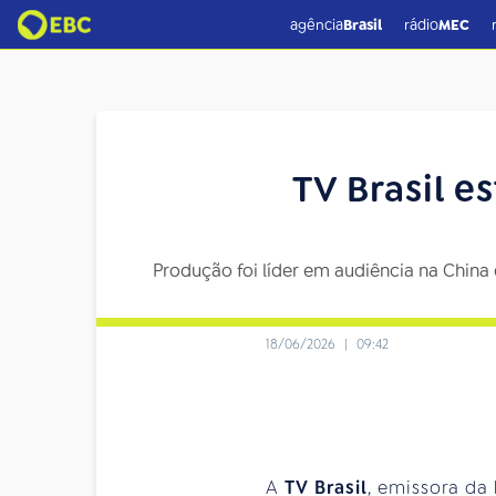
agência
Brasil
rádio
MEC
TV Brasil e
Produção foi líder em audiência na China
18/06/2026
|
09:42
A
TV Brasil
, emissora da