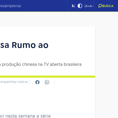
|
|
resa
imprensa
♿
A+
A-
BUSCA
nesa Rumo ao
 produção chinesa na TV aberta brasileira
ompartilhar notícia
ir nesta semana a série