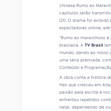
chinesa Rumo ao Maravilho
capítulos serão transmit
(21). O drama foi exibid
espectadores online, alé
"Rumo ao maravilhoso é a
brasileira. A
TV Brasil
tem
mundo, dando ao nosso pú
uma série premiada, com 
Conteúdo e Programaçã
A obra conta a história 
Han que cresceu em Alta
paixão pela escrita e ini
enfrentou repetidos con
natal, dependendo de sua