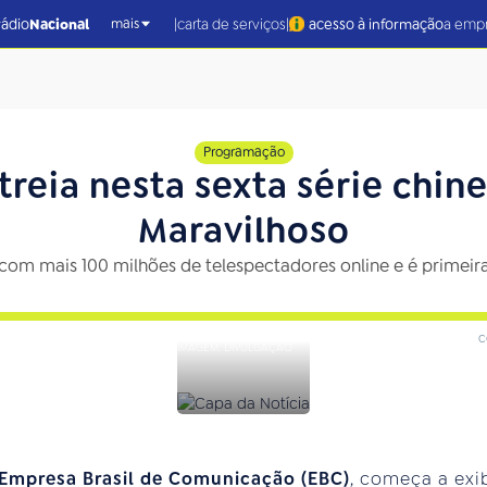
|
|
rádio
Nacional
carta de serviços
acesso à informação
a emp
mais
Programação
streia nesta sexta série chi
Maravilhoso
 com mais 100 milhões de telespectadores online e é primeira
c
IMAGEM: DIVULGAÇÃO
Empresa Brasil de Comunicação (EBC)
, começa a exib