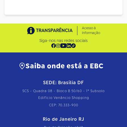
Acesso à
TRANSPARÊNCIA
Informação
Siga-nos nas redes sociais
Saiba onde está a EBC
SEDE: Brasília DF
SCS - Quadra 08 - Bloco B 50/60 - 1º Subsolo
Edifício Venâncio Shopping
CEP: 70.333-900
Rio de Janeiro RJ