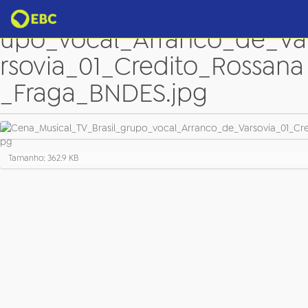
Cena_Musical_TV_Brasil_gr
upo_vocal_Arranco_de_Va
rsovia_01_Credito_Rossana
_Fraga_BNDES.jpg
C
Tamanho: 362.9 KB
l
i
q
u
e
p
a
r
a
v
e
r