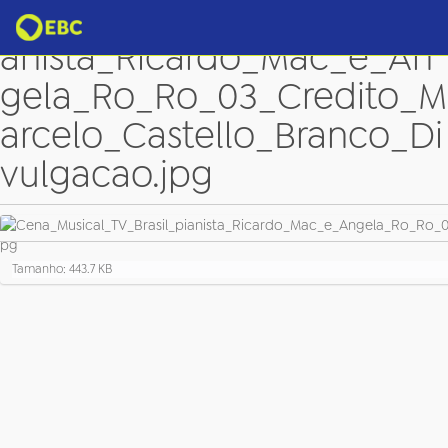
Cena_Musical_TV_Brasil_pi
anista_Ricardo_Mac_e_An
gela_Ro_Ro_03_Credito_M
arcelo_Castello_Branco_Di
vulgacao.jpg
C
Tamanho: 443.7 KB
l
i
q
u
e
p
a
r
a
v