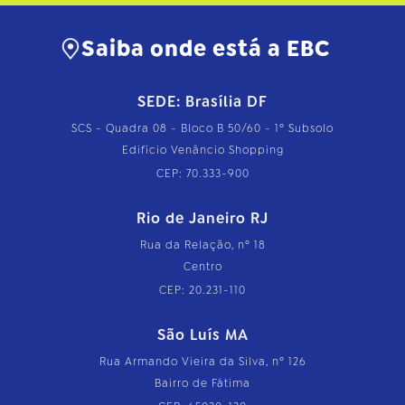
…
Saiba onde está a EBC
SEDE: Brasília DF
SCS - Quadra 08 - Bloco B 50/60 - 1º Subsolo
Edifício Venâncio Shopping
CEP: 70.333-900
Rio de Janeiro RJ
Rua da Relação, nº 18
Centro
CEP: 20.231-110
São Luís MA
Rua Armando Vieira da Silva, nº 126
Bairro de Fátima