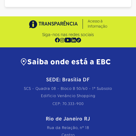
Acesso à
TRANSPARÊNCIA
Informação
Siga-nos nas redes sociais
Saiba onde está a EBC
SEDE: Brasília DF
SCS - Quadra 08 - Bloco B 50/60 - 1º Subsolo
Edifício Venâncio Shopping
CEP: 70.333-900
Rio de Janeiro RJ
Rua da Relação, nº 18
Centro