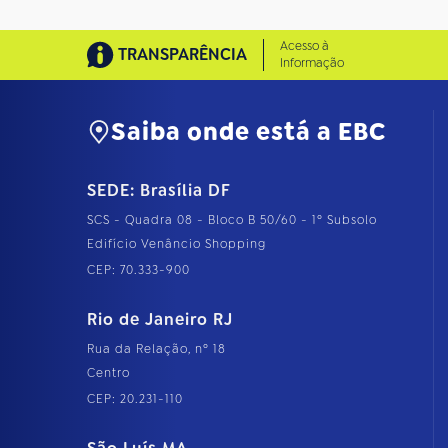
Acesso à
TRANSPARÊNCIA
Informação
Saiba onde está a EBC
SEDE: Brasília DF
SCS - Quadra 08 - Bloco B 50/60 - 1º Subsolo
Edifício Venâncio Shopping
CEP: 70.333-900
Rio de Janeiro RJ
Rua da Relação, nº 18
Centro
CEP: 20.231-110