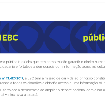
sa pública brasileira que tem como missão garantir o direito huma
 a cidadania e fortalece a democracia com informação acessível, cul
i nº 13.417/2017
, a EBC tem a missão de dar vida ao princípio const
urando a todos os cidadãos e cidadãs acesso a uma informação plura
fortalece a democracia ao ampliar o debate nacional com olhar atent
tiva, inclusiva e cidadã.