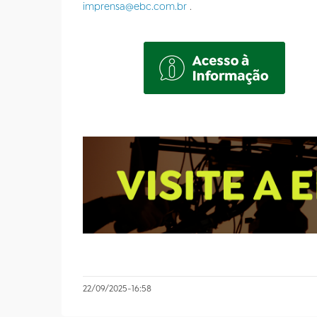
imprensa@ebc.com.br
.
22/09/2025
-
16:58