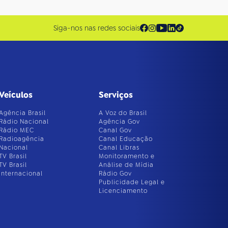
Siga-nos nas redes sociais
Veículos
Serviços
Agência Brasil
A Voz do Brasil
Rádio Nacional
Agência Gov
Rádio MEC
Canal Gov
Radioagência
Canal Educação
Nacional
Canal Libras
TV Brasil
Monitoramento e
TV Brasil
Análise de Mídia
Internacional
Rádio Gov
Publicidade Legal e
Licenciamento