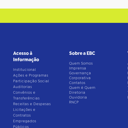
Acesso à
Sobre a EBC
Informação
Quem Somos
Imprensa
Institucional
Governança
Ações e Programas
Corporativa
Participação Social
Contatos
Auditorias
Quem é Quem
Convênios e
Diretoria
Ouvidoria
Transferências
RNCP
Receitas e Despesas
Licitações e
Contratos
Empregados
Públicos