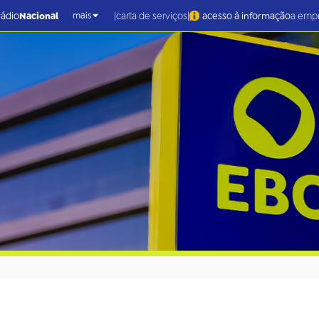
|
|
rádio
Nacional
carta de serviços
acesso à informação
a emp
mais