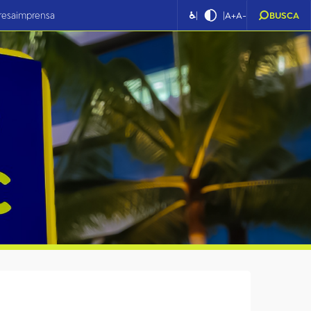
|
|
resa
imprensa
♿
A+
A-
BUSCA