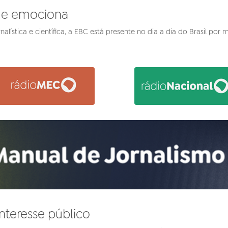
 e emociona
nalística e científica, a EBC está presente no dia a dia do Brasil por
nteresse público