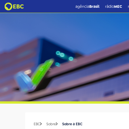
agência
Brasil
rádio
MEC
EBC
Sobre
Sobre a EBC