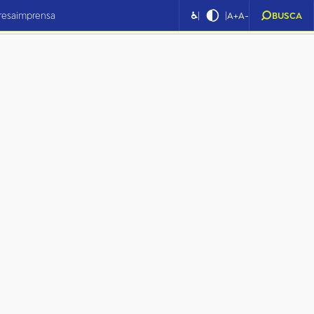
|
|
resa
imprensa
♿
A+
A-
BUSCA