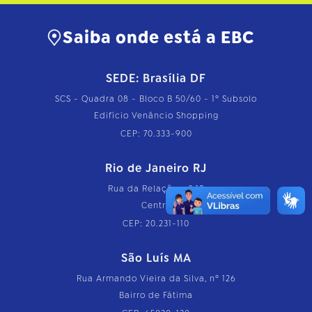
Saiba onde está a EBC
SEDE: Brasília DF
SCS - Quadra 08 - Bloco B 50/60 - 1º Subsolo
Edifício Venâncio Shopping
CEP: 70.333-900
Rio de Janeiro RJ
Rua da Relação, nº 18
Centro
CEP: 20.231-110
São Luís MA
Rua Armando Vieira da Silva, nº 126
Bairro de Fátima