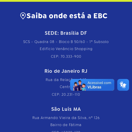
Saiba onde está a EBC
SEDE: Brasília DF
SCS - Quadra 08 - Bloco B 50/60 - 1º Subsolo
Edifício Venâncio Shopping
CEP: 70.333-900
Rio de Janeiro RJ
Rua da Relação, nº 18
Centro
CEP: 20.231-110
São Luís MA
Rua Armando Vieira da Silva, nº 126
Bairro de Fátima