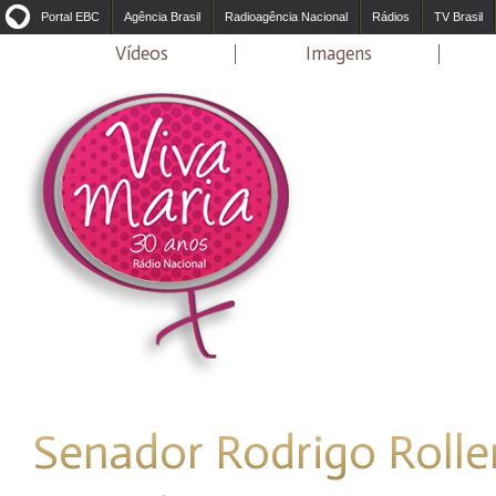
Portal EBC
Agência Brasil
Radioagência Nacional
Rádios
TV Brasil
Vídeos
Imagens
Senador Rodrigo Rolle