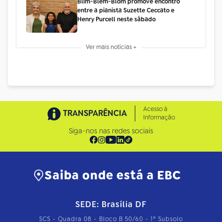
Blim-Blem-Blom promove encontro
entre a pianista Suzette Ceccato e
Henry Purcell neste sábado
Ver mais notícias +
Acesso à
TRANSPARÊNCIA
Informação
Siga-nos nas redes sociais
Saiba onde está a EBC
SEDE: Brasília DF
SCS - Quadra 08 - Bloco B 50/60 - 1º Subsolo