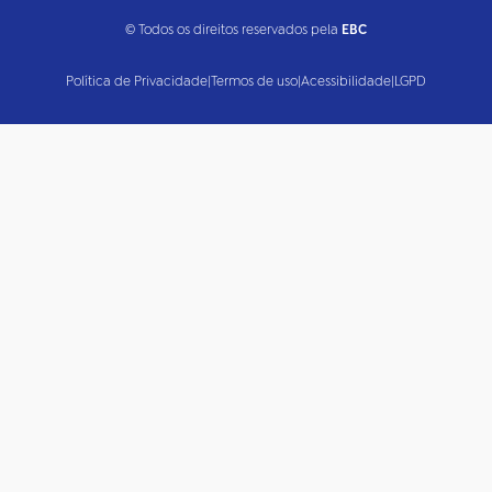
© Todos os direitos reservados pela
EBC
Política de Privacidade
|
Termos de uso
|
Acessibilidade
|
LGPD