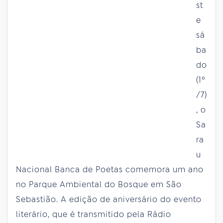
st
e
sá
ba
do
(1º
/7)
, o
Sa
ra
u
Nacional Banca de Poetas comemora um ano
no Parque Ambiental do Bosque em São
Sebastião. A edição de aniversário do evento
literário, que é transmitido pela Rádio