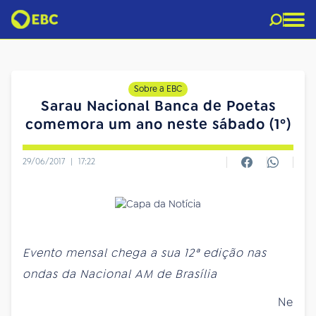
Sobre a EBC
Sarau Nacional Banca de Poetas
comemora um ano neste sábado (1º)
29/06/2017
|
17:22
Evento mensal chega a sua 12ª edição nas
ondas da Nacional AM de Brasília
Ne