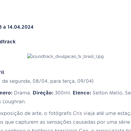
8 a 14.04.2024
dtrack
il
de segunda, 08/04, para terça, 09/04)
nero:
Drama.
Direção:
300ml.
Elenco:
Selton Mello, S
 Loughran.
exposição de arte, o fotógrafo Cris viaja até uma esta
elfies que capturem as sensações causadas por uma séri
ele conhece o botânico brasileiro Cao, o especialista