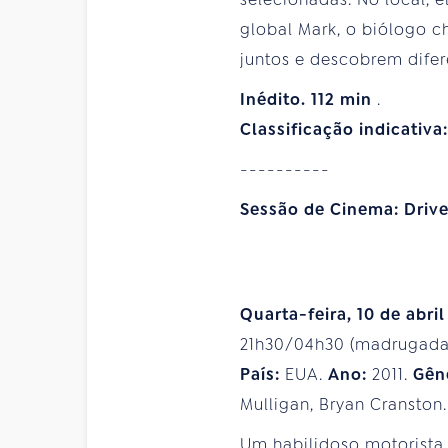
global Mark, o biólogo c
juntos e descobrem difere
Inédito. 112 min
.
Classificação indicativa
----------
Sessão de Cinema: Driv
Quarta-feira, 10 de abril
21h30/04h30 (madrugada d
País:
EUA.
Ano:
2011.
Gên
Mulligan, Bryan Cranston.
Um habilidoso motorista