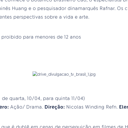
hinês Huang e o pesquisador dinamarquês Rafnar. Os 
ntes perspectivas sobre a vida e arte.
:
proibido para menores de 12 anos
e
e quarta, 10/04, para quinta 11/04)
ero:
Ação/ Drama.
Direção:
Nicolas Winding Refn.
Ele
, que é dublê em cenas de perseguição em filmes de