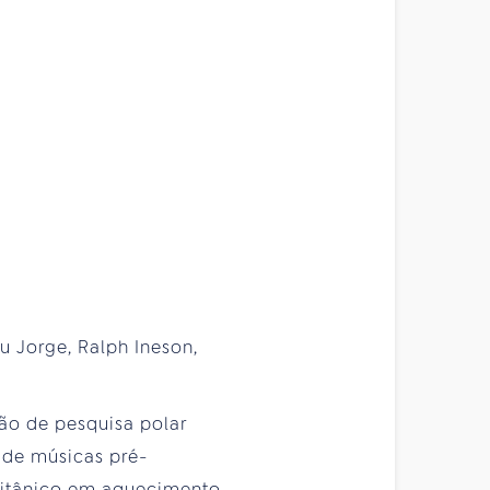
eu Jorge, Ralph Ineson,
ção de pesquisa polar
e de músicas pré-
 britânico em aquecimento