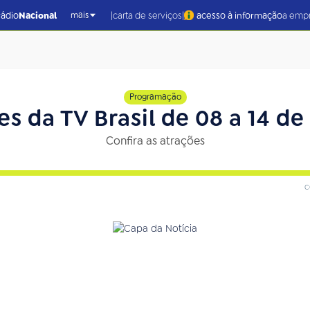
|
|
rádio
Nacional
carta de serviços
acesso à informação
a emp
mais
Programação
es da TV Brasil de 08 a 14 de 
Confira as atrações
c