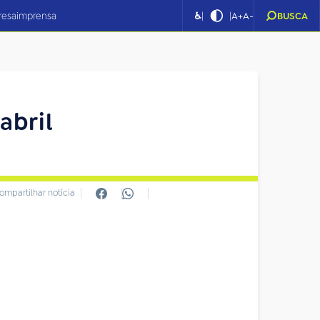
|
|
resa
imprensa
♿
A+
A-
BUSCA
abril
ompartilhar notícia