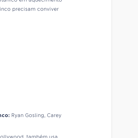
cinco precisam conviver
nco:
Ryan Gosling, Carey
 Hollywood, também usa