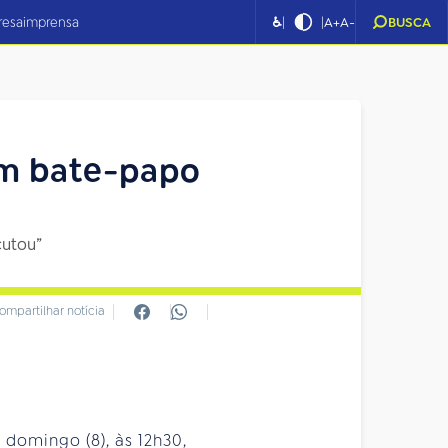
|
|
resa
imprensa
♿
A+
A-
BUSCA
em bate-papo
cutou”
ompartilhar notícia
 domingo (8), às 12h30,