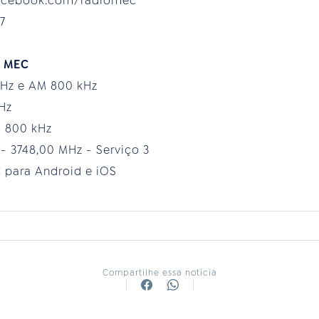
facebook.com/radiomec
7
o MEC
MHz e AM 800 kHz
MHz
M 800 kHz
 - 3748,00 MHz - Serviço 3
 para Android e iOS
Compartilhe essa notícia