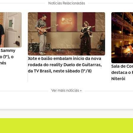
Notícias Relacionadas
, Sammy
(1º), o
Xote e baião embalam início da nova
més
rodada do reality Duelo de Guitarras,
Sala de Co
da TV Brasil, neste sábado (1º/8)
destaca o F
Niterói
Ver mais notícias +