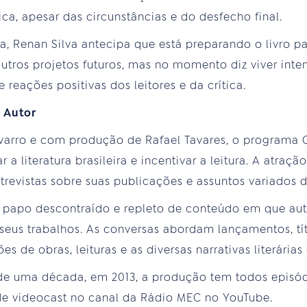
ica, apesar das circunstâncias e do desfecho final.
, Renan Silva antecipa que está preparando o livro par
tros projetos futuros, mas no momento diz viver inte
 reações positivas dos leitores e da crítica.
 Autor
varro e com produção de Rafael Tavares, o programa 
r a literatura brasileira e incentivar a leitura. A atra
ntrevistas sobre suas publicações e assuntos variados 
 papo descontraído e repleto de conteúdo em que aut
 seus trabalhos. As conversas abordam lançamentos, tít
es de obras, leituras e as diversas narrativas literárias
de uma década, em 2013, a produção tem todos episó
de videocast no canal da Rádio MEC no YouTube.