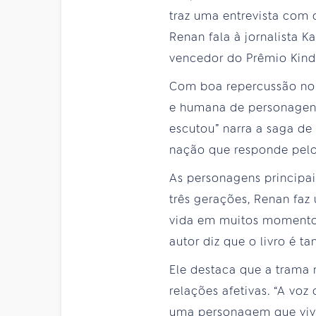
traz uma entrevista com o
Renan fala à jornalista 
vencedor do Prêmio Kindl
Com boa repercussão no me
e humana de personagens
escutou” narra a saga de
nação que responde pelo
As personagens principais
três gerações, Renan faz 
vida em muitos momentos 
autor diz que o livro é 
Ele destaca que a trama m
relações afetivas. “A vo
uma personagem que vive