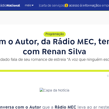
|
|
rádio
Nacional
carta de serviços
acesso à informação
a emp
mais
Programação
m o Autor, da Rádio MEC, t
com Renan Silva
dado fala de seu romance de estreia “A voz que ninguém es
c
nversa com o Autor
que a
Rádio MEC
leva ao ar neste