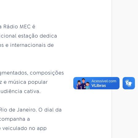
 a Rádio MEC é
icional estação dedica
s e internacionais de
segmentados, composições
zz e música popular
udiência cativa.
io de Janeiro. O dial da
acompanha a
é veiculado no app