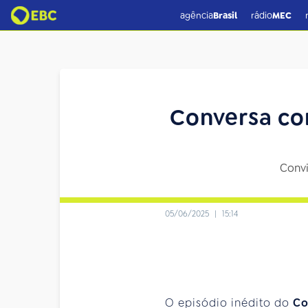
agência
Brasil
rádio
MEC
Conversa co
Convi
05/06/2025
|
15:14
O episódio inédito do
Co