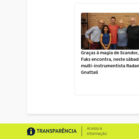
Graças à magia de Scandor
Fuks encontra, neste sábado 
multi-instrumentista Rada
Gnattali
Acesso à
TRANSPARÊNCIA
Informação