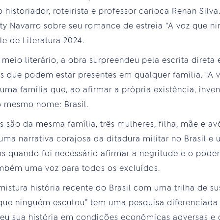
 historiador, roteirista e professor carioca Renan Sil
Katy Navarro sobre seu romance de estreia “A voz que n
e de Literatura 2024.
io literário, a obra surpreendeu pela escrita direta e
 que podem estar presentes em qualquer família. “A
 uma família que, ao afirmar a própria existência, inv
 mesmo nome: Brasil.
 são da mesma família, três mulheres, filha, mãe e avó
uma narrativa corajosa da ditadura militar no Brasil e
quando foi necessário afirmar a negritude e o poder
também uma voz para todos os excluídos.
istura história recente do Brasil com uma trilha de su
z que ninguém escutou” tem uma pesquisa diferenciada 
u sua história em condições econômicas adversas e 