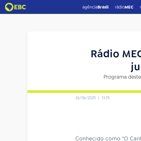
agência
Brasil
rádio
MEC
Rádio MEC
j
Programa deste
26/06/2025
|
13:25
Conhecido como “O Cantad