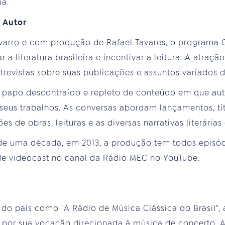
ia.
 Autor
varro e com produção de Rafael Tavares, o programa 
r a literatura brasileira e incentivar a leitura. A atra
ntrevistas sobre suas publicações e assuntos variados 
 papo descontraído e repleto de conteúdo em que aut
 seus trabalhos. As conversas abordam lançamentos, tít
es de obras, leituras e as diversas narrativas literárias
de uma década, em 2013, a produção tem todos episó
de videocast no canal da Rádio MEC no YouTube.
 do país como "A Rádio de Música Clássica do Brasil",
por sua vocação direcionada à música de concerto. A