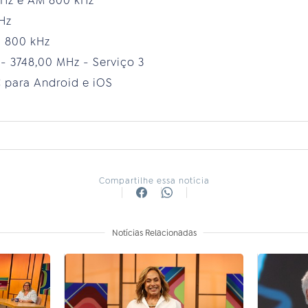
MHz e AM 800 kHz
MHz
M 800 kHz
 - 3748,00 MHz - Serviço 3
 para Android e iOS
Compartilhe essa notícia
Notícias Relacionadas