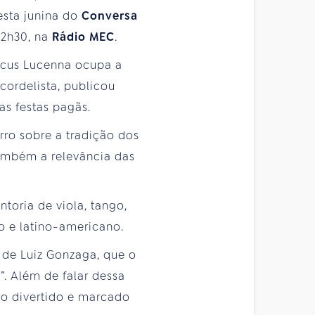
esta junina do
Conversa
12h30, na
Rádio MEC
.
arcus Lucenna ocupa a
cordelista, publicou
as festas pagãs.
rro sobre a tradição dos
também a relevância das
toria de viola, tango,
o e latino-americano.
 de Luiz Gonzaga, que o
”. Além de falar dessa
po divertido e marcado