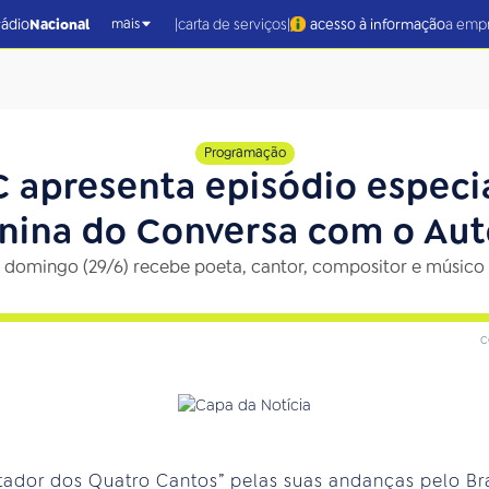
|
|
rádio
Nacional
carta de serviços
acesso à informação
a emp
mais
Programação
 apresenta episódio especia
unina do Conversa com o Aut
 domingo (29/6) recebe poeta, cantor, compositor e músico
c
or dos Quatro Cantos” pelas suas andanças pelo Brasi