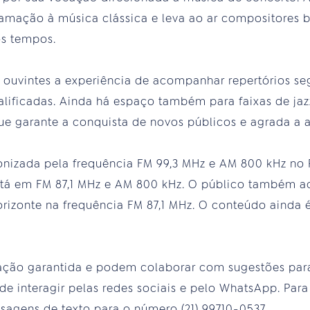
mação à música clássica e leva ao ar compositores br
os tempos.
 ouvintes a experiência de acompanhar repertórios 
alificadas. Ainda há espaço também para faixas de ja
ue garante a conquista de novos públicos e agrada a a
onizada pela frequência FM 99,3 MHz e AM 800 kHz no R
stá em FM 87,1 MHz e AM 800 kHz. O público também 
izonte na frequência FM 87,1 MHz. O conteúdo ainda 
pação garantida e podem colaborar com sugestões pa
e interagir pelas redes sociais e pelo WhatsApp. Para 
agens de texto para o número (21) 99710-0537.