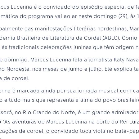
cus Lucenna é o convidado do episódio especial de f
emática do programa vai ao ar neste domingo (29), às 
ipalmente das manifestações literárias nordestinas, M
emia Brasileira de Literatura de Cordel (ABLC). Como 
 às tradicionais celebrações juninas que têm origem n
 domingo, Marcus Lucenna fala à jornalista Katy Nava
 no Nordeste, nos meses de junho e julho. Ele explica 
ra de cordel.
enna é marcada ainda por sua jornada musical com can
 e tudo mais que representa a alma do povo brasileir
ssoró, no Rio Grande do Norte, é um grande admirador
ro “As aventuras de Marcus Lucenna na corte do Rei Luiz
licações de cordel, o convidado toca viola no bate-pa