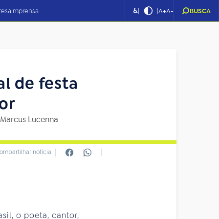
|
|
resa
imprensa
♿
A+
A-
BUSCA
l de festa
or
 Marcus Lucenna
ompartilhar notícia
l, o poeta, cantor,