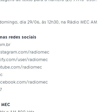
domingo, dia 29/06, às 12h30, na Rádio MEC AM
nas redes sociais
com.br
instagram.com/radiomec
otify.com/user/radiomec
outube.com/radiomec
ec
facebook.com/radiomec
7
o MEC