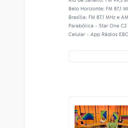
Rio de Janeiro: FM 99,3 
Belo Horizonte: FM 87,1 
Brasília: FM 87,1 MHz e A
Parabólica - Star One C2
Celular - App Rádios EBC