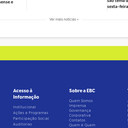
são tema d
nense e
sexta-feira
Ver mais notícias +
Acesso à
Sobre a EBC
Informação
Quem Somos
Imprensa
Institucional
Governança
Ações e Programas
Corporativa
Participação Social
Contatos
Auditorias
Quem é Quem