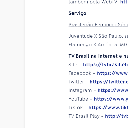
também pela WebTV:
htt
Serviço
Brasileirão Feminino Séri
Juventude X São Paulo, sá
Flamengo X América-MG, s
TV Brasil na internet e n
Site –
https://tvbrasil.e
Facebook –
https://www
Twitter –
https://twitter
Instagram –
https://www
YouTube –
https://www.
TikTok –
https://www.tik
TV Brasil Play -
http://tv