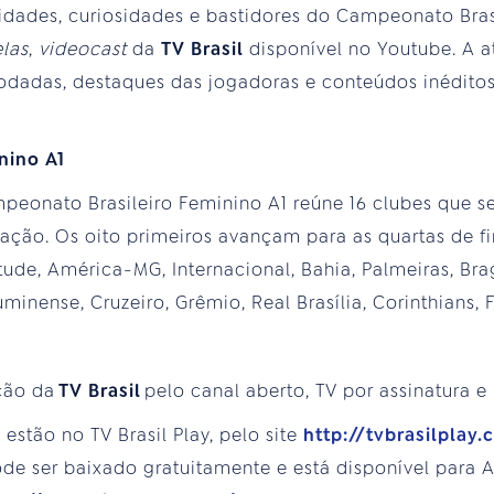
idades, curiosidades e bastidores do Campeonato Bras
las
,
videocast
da
TV Brasil
disponível no Youtube. A at
 rodadas, destaques das jogadoras e conteúdos inédito
nino A1
peonato Brasileiro Feminino A1 reúne 16 clubes que s
cação. Os oito primeiros avançam para as quartas de fi
ude, América-MG, Internacional, Bahia, Palmeiras, Brag
luminense, Cruzeiro, Grêmio, Real Brasília, Corinthians
ção da
TV Brasil
pelo canal aberto, TV por assinatura e
estão no TV Brasil Play, pelo site
http://tvbrasilplay.
e ser baixado gratuitamente e está disponível para An