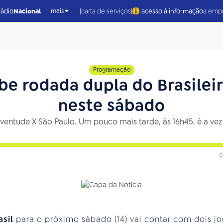
|
|
rádio
Nacional
carta de serviços
acesso à informação
a emp
mais
Programação
ibe rodada dupla do Brasile
neste sábado
 Juventude X São Paulo. Um pouco mais tarde, às 16h45, é a 
c
asil
para o próximo sábado (14) vai contar com dois 