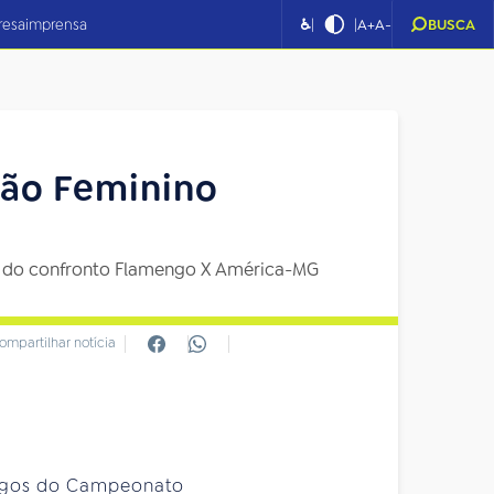
|
|
resa
imprensa
♿
A+
A-
BUSCA
irão Feminino
vez do confronto Flamengo X América-MG
ompartilhar notícia
jogos do Campeonato