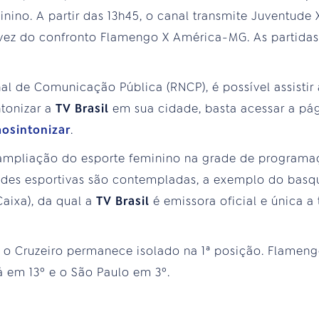
minino. A partir das 13h45, o canal transmite Juventud
a vez do confronto Flamengo X América-MG. As partidas 
l de Comunicação Pública (RNCP), é possível assistir
ntonizar a
TV Brasil
em sua cidade, basta acessar a pá
osintonizar
.
ampliação do esporte feminino na grade de programaç
ades esportivas são contempladas, a exemplo do basq
aixa), da qual a
TV Brasil
é emissora oficial e única a 
 o Cruzeiro permanece isolado na 1ª posição. Flamen
 em 13º e o São Paulo em 3º.