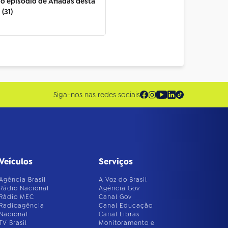
o episódio de Afiadas desta
 (31)
Siga-nos nas redes sociais
Veículos
Serviços
Agência Brasil
A Voz do Brasil
Rádio Nacional
Agência Gov
Rádio MEC
Canal Gov
Radioagência
Canal Educação
Nacional
Canal Libras
TV Brasil
Monitoramento e