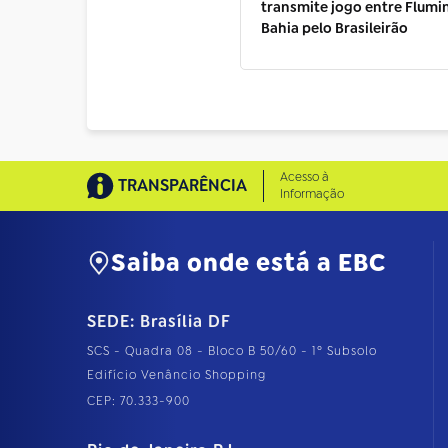
transmite jogo entre Flumi
Bahia pelo Brasileirão
Acesso à
TRANSPARÊNCIA
Informação
Saiba onde está a EBC
SEDE: Brasília DF
SCS - Quadra 08 - Bloco B 50/60 - 1º Subsolo
Edifício Venâncio Shopping
CEP: 70.333-900