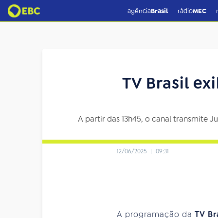
agência
Brasil
rádio
MEC
TV Brasil ex
A partir das 13h45, o canal transmite
12/06/2025
|
09:31
A programação da
TV Br