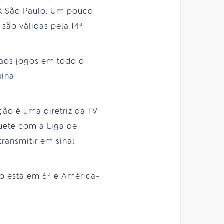
e X São Paulo. Um pouco
são válidas pela 14ª
 aos jogos em todo o
gina
ão é uma diretriz da TV
uete com a Liga de
transmitir em sinal
go está em 6º e América-