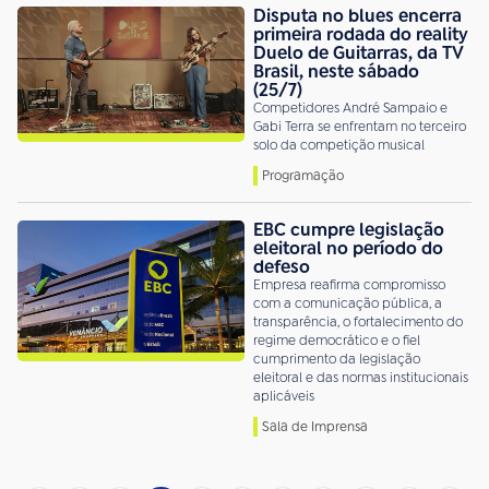
Disputa no blues encerra
primeira rodada do reality
Duelo de Guitarras, da TV
Brasil, neste sábado
(25/7)
Competidores André Sampaio e
Gabi Terra se enfrentam no terceiro
solo da competição musical
Programação
EBC cumpre legislação
eleitoral no período do
defeso
Empresa reafirma compromisso
com a comunicação pública, a
transparência, o fortalecimento do
regime democrático e o fiel
cumprimento da legislação
eleitoral e das normas institucionais
aplicáveis
Sala de Imprensa