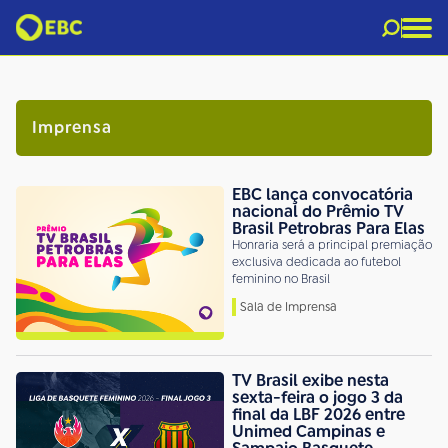
Imprensa
EBC lança convocatória
nacional do Prêmio TV
Brasil Petrobras Para Elas
Honraria será a principal premiação
exclusiva dedicada ao futebol
feminino no Brasil
Sala de Imprensa
TV Brasil exibe nesta
sexta-feira o jogo 3 da
final da LBF 2026 entre
Unimed Campinas e