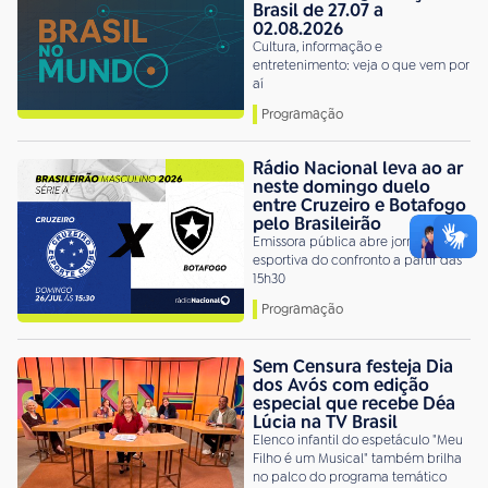
Brasil de 27.07 a
02.08.2026
Cultura, informação e
entretenimento: veja o que vem por
aí
Programação
Rádio Nacional leva ao ar
neste domingo duelo
entre Cruzeiro e Botafogo
pelo Brasileirão
Emissora pública abre jornada
esportiva do confronto a partir das
15h30
Programação
Sem Censura festeja Dia
dos Avós com edição
especial que recebe Déa
Lúcia na TV Brasil
Elenco infantil do espetáculo "Meu
Filho é um Musical" também brilha
no palco do programa temático