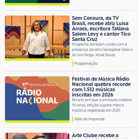
Sem Censura, da TV
Brasil, recebe atriz Luisa
Arraes, escritora Tatiana
Salem Levy e cantor Tico
Santa Cruz
Programa também conta com a
presença da atriz Georgiana Góes e
do sociólogo Jessé Souza
Programação
Festival de Música Rádio
Nacional quebra recorde
com 1.512 músicas
inscritas em 2026
No ano em que a emissora celebra
90 anos, edição supera marca
histórica registrada em 2025
Sala de Imprensa
Arte Clube recebe a