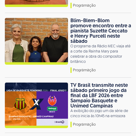
Programação
Blim-Blem-Blom
promove encontro entre a
pianista Suzette Ceccato
e Henry Purcell neste
sábado
O programa da Rádio MEC viaja até
a corte da Rainha Mary para
celebrar a obra do compositor
britânico
Programação
TV Brasil transmite neste
sábado primeiro jogo da
final da LBF 2026 entre
Sampaio Basquete e
Unimed Campinas
A exibição do jogo um da série de
cinco inicia às 10h45 na emissora
Programação