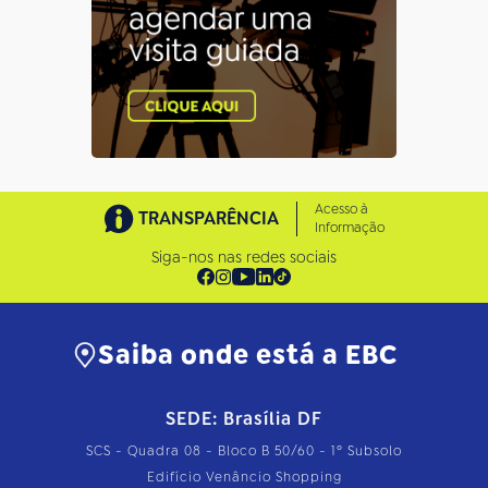
Acesso à
TRANSPARÊNCIA
Informação
Siga-nos nas redes sociais
Saiba onde está a EBC
SEDE: Brasília DF
SCS - Quadra 08 - Bloco B 50/60 - 1º Subsolo
Edifício Venâncio Shopping