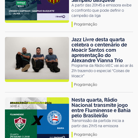
Sampaio Basquete
A partir das 20h45 a emissora exibe
o confronto que pode definir o
campeão da liga
Programação
Jazz Livre desta quarta
celebra o centenário de
Moacir Santos com
apresentação do
Alexandre Vianna Trio
Programa da Rádio MEC vai ao ar às
21h trazendo o especial “Coisas de
Moacir”
Programação
Nesta quarta, Rádio
Nacional transmite jogo
entre Fluminense e Bahia
pelo Brasileirão
Transmissão da partida inicia a
partir das 21h15 na emissora
Programação