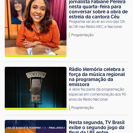
jornalista Fabiane Pereira
nesta quarta-feira para
conversar sobre a obra de
estreia da cantora Céu
Programa vai ao ar ao vivo das 12h
às 13h nas Rádio MEC e Nacional
Programação
Rádio Memória celebra a
força da música regional
na programação da
emissora
A série faz parte da programação
especial em comemoração aos 90
anos da Rádio Nacional
Programação
Nesta segunda, TV Brasil
exibe o segundo jogo da
final da LBF entre