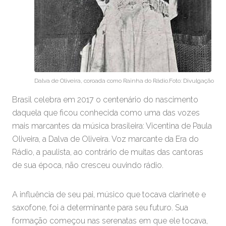
Dalva de Oliveira, coroada como Rainha do Rádio.Foto: Divulgação
Brasil celebra em 2017 o centenário do nascimento
daquela que ficou conhecida como uma das vozes
mais marcantes da música brasileira: Vicentina de Paula
Oliveira, a Dalva de Oliveira. Voz marcante da Era do
Rádio, a paulista, ao contrário de muitas das cantoras
de sua época, não cresceu ouvindo rádio.
A influência de seu pai, músico que tocava clarinete e
saxofone, foi a determinante para seu futuro. Sua
formação começou nas serenatas em que ele tocava,