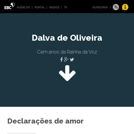
AGÊNCIAS |
PORTAL
|
RADIOS
|
TV
OUVIDORIA
|
Dalva de Oliveira
Cem anos da Rainha da Voz
Declarações de amor