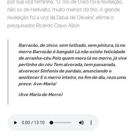
por sua voz feminina. "O Trio de Ouro foi a revelação,
não só de Herivelto, muito menos do trio. A grande
revelação foi a voz da Dalva de Oliveira", afirma o
pesquisador Ricardo Cravo Albin.
Barracão, de zinco, sem telhado, sem pintura, lá no
morro
Barracão é bangalô
Lá não existe felicidade
de arranha-céu
Pois quem mora lá no morro, já vive
pertinho do céu
Tem alvorada, tem passarada,
alvorecer
Sinfonia de pardais, anunciando o
anoitecer
E o morro inteiro, no fim do dia, reza uma
prece: Ave-Maria!
(Ave Maria do Morro)