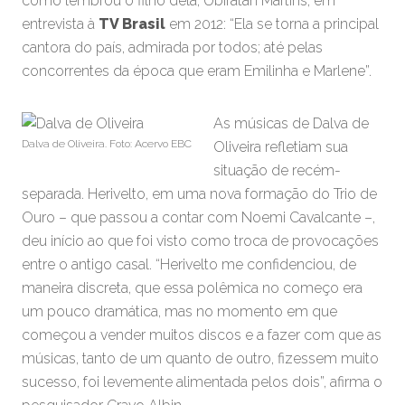
como lembrou o filho dela, Ubiratan Martins, em
entrevista à
TV Brasil
em 2012: “Ela se torna a principal
cantora do país, admirada por todos; até pelas
concorrentes da época que eram Emilinha e Marlene”.
As músicas de Dalva de
Dalva de Oliveira. Foto: Acervo EBC
Oliveira refletiam sua
situação de recém-
separada. Herivelto, em uma nova formação do Trio de
Ouro – que passou a contar com Noemi Cavalcante –,
deu início ao que foi visto como troca de provocações
entre o antigo casal. “Herivelto me confidenciou, de
maneira discreta, que essa polêmica no começo era
um pouco dramática, mas no momento em que
começou a vender muitos discos e a fazer com que as
músicas, tanto de um quanto de outro, fizessem muito
sucesso, foi levemente alimentada pelos dois”, afirma o