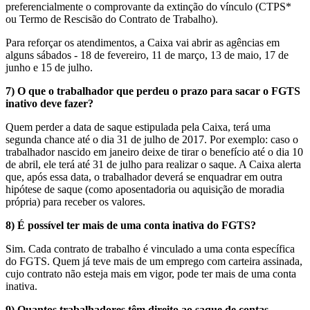
preferencialmente o comprovante da extinção do vínculo (CTPS*
ou Termo de Rescisão do Contrato de Trabalho).
Para reforçar os atendimentos, a Caixa vai abrir as agências em
alguns sábados - 18 de fevereiro, 11 de março, 13 de maio, 17 de
junho e 15 de julho.
7) O que o trabalhador que perdeu o prazo para sacar o FGTS
inativo deve fazer?
Quem perder a data de saque estipulada pela Caixa, terá uma
segunda chance até o dia 31 de julho de 2017. Por exemplo: caso o
trabalhador nascido em janeiro deixe de tirar o benefício até o dia 10
de abril, ele terá até 31 de julho para realizar o saque. A Caixa alerta
que, após essa data, o trabalhador deverá se enquadrar em outra
hipótese de saque (como aposentadoria ou aquisição de moradia
própria) para receber os valores.
8) É possível ter mais de uma conta inativa do FGTS?
Sim. Cada contrato de trabalho é vinculado a uma conta específica
do FGTS. Quem já teve mais de um emprego com carteira assinada,
cujo contrato não esteja mais em vigor, pode ter mais de uma conta
inativa.
9) Quantos trabalhadores têm direito ao saque de contas