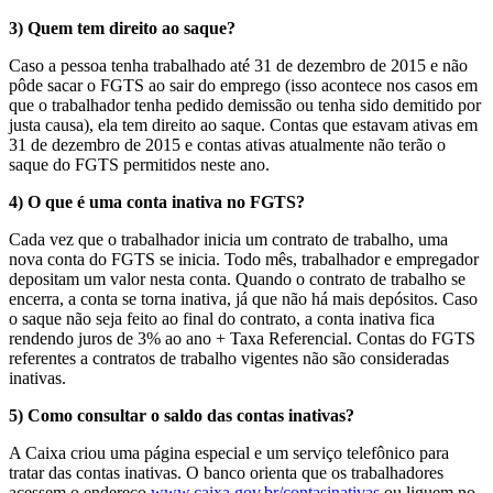
3) Quem tem direito ao saque?
Caso a pessoa tenha trabalhado até 31 de dezembro de 2015 e não
pôde sacar o FGTS ao sair do emprego (isso acontece nos casos em
que o trabalhador tenha pedido demissão ou tenha sido demitido por
justa causa), ela tem direito ao saque. Contas que estavam ativas em
31 de dezembro de 2015 e contas ativas atualmente não terão o
saque do FGTS permitidos neste ano.
4) O que é uma conta inativa no FGTS?
Cada vez que o trabalhador inicia um contrato de trabalho, uma
nova conta do FGTS se inicia. Todo mês, trabalhador e empregador
depositam um valor nesta conta. Quando o contrato de trabalho se
encerra, a conta se torna inativa, já que não há mais depósitos. Caso
o saque não seja feito ao final do contrato, a conta inativa fica
rendendo juros de 3% ao ano + Taxa Referencial. Contas do FGTS
referentes a contratos de trabalho vigentes não são consideradas
inativas.
5) Como consultar o saldo das contas inativas?
A Caixa criou uma página especial e um serviço telefônico para
tratar das contas inativas. O banco orienta que os trabalhadores
acessem o endereço
www.caixa.gov.br/contasinativas
ou liguem no