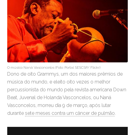
O músico Naná Vasconcelos (Foto: Portal SESCSP/ Flickr)
Dono de oito Grammys, um dos maiores prêmios de
música do mundo, e eleito oito vezes o melhor
percussionista do mundo pela revista americana Down
Beat, Juvenal de Holanda Vasconcelos, ou Naná
Vasconcelos, morreu dia 9 de março, após lutar
durante
sete meses contra um câncer de pulmão
.