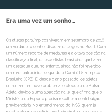
Era uma vez um sonho...
Os atletas paralímpicos viveram em setembro de 2016
um verdadeiro sonho: disputar os Jogos no Brasil. Com
um número recorde de medalhas e a oitava posição na
classificação final, os esportistas brasileiros ganharam
um destaque que, no entanto, ainda não foi revertido
em mais patrocínios, segundo o Comitê Paralímpico
Brasileiro (CPB). E, desde o ano passado, os atletas
enfrentam um novo problema: o bloqueio de Bolsa
Atleta, devido a uma alteração na lei que afirma que o
Ministério do Esporte precisa recolher a contribuição
previdenciária. No entendimento do INSS, quem já
recebia algum benefício não teria direito de receber o