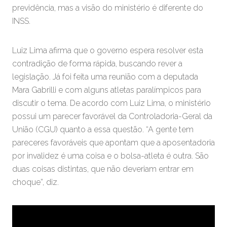
previdência, mas a visão do ministério é diferente do
INSS.
Luiz Lima afirma que o governo espera resolver esta
contradição de forma rápida, buscando rever a
legislação. Já foi feita uma reunião com a deputada
Mara Gabrilli e com alguns atletas paralímpicos para
discutir o tema. De acordo com Luiz Lima, o ministério
possui um parecer favorável da Controladoria-Geral da
União (CGU) quanto a essa questão. “A gente tem
pareceres favoráveis que apontam que a aposentadoria
por invalidez é uma coisa e o bolsa-atleta é outra. São
duas coisas distintas, que não deveriam entrar em
choque”, diz.