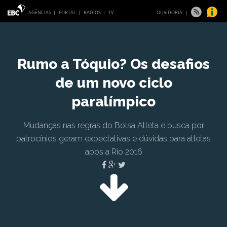
AGÊNCIAS |
PORTAL
|
RADIOS
|
TV
OUVIDORIA
|
Rumo a Tóquio? Os desafios
de um novo ciclo
paralímpico
Mudanças nas regras do Bolsa Atleta e busca por
patrocínios geram expectativas e dúvidas para atletas
após a Rio 2016