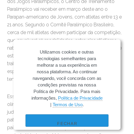
dos Jogos Paralímpicos, o Centro de Treinamento
Paralímpico vai receber em março deste ano o
Parapan-americano de Jovens, com atletas entre 13 e
21 anos. Segundo o Comitê Paralímpico Brasileiro,
cerca de mil atletas devem participar da competição,
que envolverá 12 modalidades, entre elas atletismo,
natação, goalball, tênis de mesa e o futebol de 7, que
Utilizamos cookies e outras
está fora dos Jogos de Tóquio. “A gente sempre
tecnologias semelhantes para
trabalhou a nossa base, acho que o sucesso do
melhorar a sua experiência em
esporte paralímpico é isso, fazer com que a gente
nossa plataforma. Ao continuar
navegando, você concorda com as
tenha uma renovação de atletas”, disse Tubiba.
condições previstas na nossa
Política de Privacidade. Para mais
Esses novos atletas que surgiram no último ciclo
informações,
Política de Privacidade
olímpico já estão de olho nos Jogos de Tóquio. A
|
Termos de Uso
.
judoca Alana Maldonado espera conquistar novos
patrocínios para passar uma temporada no próximo
FECHAR
país-sede. “Queria muito ir para o Japão ficar um