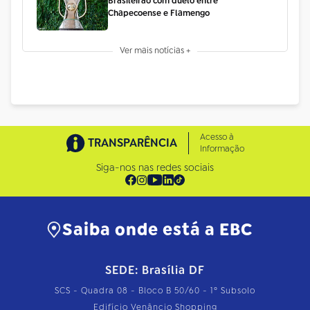
Brasileirão com duelo entre
Chapecoense e Flamengo
Ver mais notícias +
Acesso à
TRANSPARÊNCIA
Informação
Siga-nos nas redes sociais
Saiba onde está a EBC
SEDE: Brasília DF
SCS - Quadra 08 - Bloco B 50/60 - 1º Subsolo
Edifício Venâncio Shopping