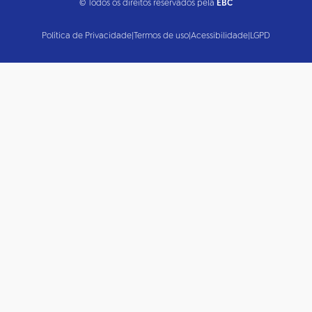
© Todos os direitos reservados pela
EBC
Política de Privacidade
|
Termos de uso
|
Acessibilidade
|
LGPD