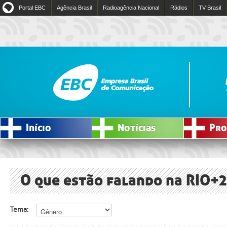
Portal EBC
Agência Brasil
Radioagência Nacional
Rádios
TV Brasil
Início
Notícias
Pro
O que estão falando na RIO+
Tema: