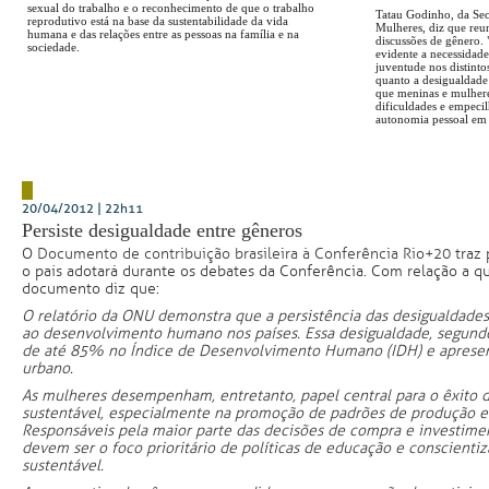
sexual do trabalho e o reconhecimento de que o trabalho
Tatau Godinho, da Secr
reprodutivo está na base da sustentabilidade da vida
Mulheres, diz que re
humana e das relações entre as pessoas na família e na
discussões de gênero. 
sociedade.
evidente a necessidade
juventude nos distint
quanto a desigualdade
que meninas e mulher
dificuldades e empeci
autonomia pessoal em 
20/04/2012 | 22h11
Persiste desigualdade entre gêneros
O
Documento de contribuição brasileira à Conferência Rio+20
traz
o país adotará durante os debates da Conferência. Com relação a q
documento diz que:
O relatório da ONU demonstra que a persistência das desigualdades
ao desenvolvimento humano nos países. Essa desigualdade, segund
de até 85% no Índice de Desenvolvimento Humano (IDH) e apresent
urbano.
As mulheres desempenham, entretanto, papel central para o êxito d
sustentável, especialmente na promoção de padrões de produção e
Responsáveis pela maior parte das decisões de compra e investimen
devem ser o foco prioritário de políticas de educação e conscient
sustentável.