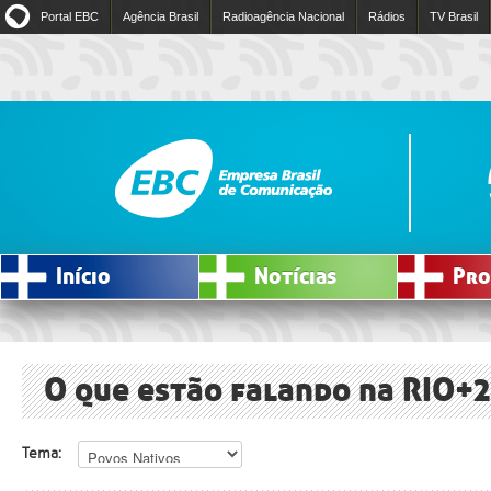
Portal EBC
Agência Brasil
Radioagência Nacional
Rádios
TV Brasil
Início
Notícias
Pro
O que estão falando na RIO+
Tema: