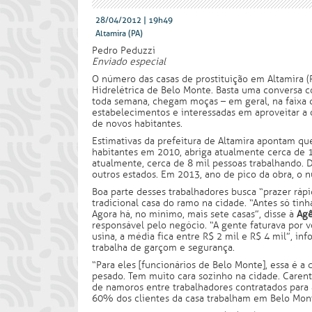
28/04/2012 | 19h49
Altamira (PA)
Pedro Peduzzi
Enviado especial
O número das casas de prostituição em Altamira (
Hidrelétrica de Belo Monte. Basta uma conversa c
toda semana, chegam moças – em geral, na faixa 
estabelecimentos e interessadas em aproveitar a 
de novos habitantes.
Estimativas da prefeitura de Altamira apontam qu
habitantes em 2010, abriga atualmente cerca de 1
atualmente, cerca de 8 mil pessoas trabalhando.
outros estados. Em 2013, ano de pico da obra, o 
Boa parte desses trabalhadores busca “prazer rápi
tradicional casa do ramo na cidade. “Antes só tinh
Agora há, no mínimo, mais sete casas”, disse à
Agê
responsável pelo negócio. “A gente faturava por v
usina, a média fica entre R$ 2 mil e R$ 4 mil”, in
trabalha de garçom e segurança.
“Para eles [funcionários de Belo Monte], essa é a 
pesado. Tem muito cara sozinho na cidade. Caren
de namoros entre trabalhadores contratados para a
60% dos clientes da casa trabalham em Belo Mon