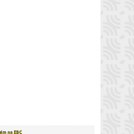
à
ém na EBC