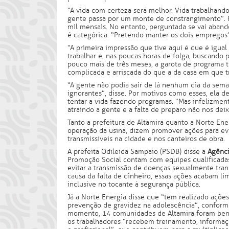
“A vida com certeza será melhor. Vida trabalhand
gente passa por um monte de constrangimento”. 
mil mensais. No entanto, perguntada se vai aband
é categórica: “Pretendo manter os dois empregos”
“A primeira impressão que tive aqui é que é igu
trabalhar e, nas poucas horas de folga, buscando p
pouco mais de três meses, a garota de programa 
complicada e arriscada do que a da casa em que t
“A gente não podia sair de lá nenhum dia da sem
ignorantes”, disse. Por motivos como esses, ela d
tentar a vida fazendo programas. “Mas infelizmen
atraindo a gente e a falta de preparo não nos deix
Tanto a prefeitura de Altamira quanto a Norte En
operação da usina, dizem promover ações para e
transmissíveis na cidade e nos canteiros de obra.
A prefeita Odileida Sampaio (PSDB) disse à
Agênci
Promoção Social contam com equipes qualificadas
evitar a transmissão de doenças sexualmente transm
causa da falta de dinheiro, essas ações acabam li
inclusive no tocante à segurança pública.
Já a Norte Energia disse que “tem realizado açõe
prevenção de gravidez na adolescência”, conforme
momento, 14 comunidades de Altamira foram benef
os trabalhadores “recebem treinamento, informaç