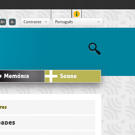
Ouvidoria
Contraste
Português
A+
A-
Memória
Sobre
tes
dades