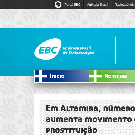
Portal EBC
Agência Brasil
Radioagência
Início
Notícias
Em Altamira, número
aumenta movimento 
prostituição