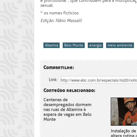
e profissional”, que contribuem para a multiplica
sexual.
* os nomes fictícios
Edição: Fábio Massalli
Altamira
Belo Monte
energia
meio ambiente
Compartilhe:
Link:
Conteúdo relacionado:
Centenas de
desempregados dormem
nas ruas de Altamira à
espera de vagas em Belo
Monte
Instalação d
altera rotina 