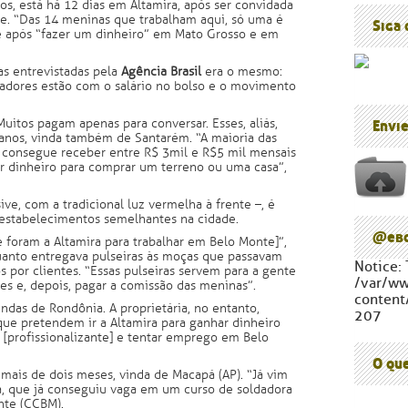
s, está há 12 dias em Altamira, após ser convidada
Blog do P
de. “Das 14 meninas que trabalham aqui, só uma é
Cúpula d
Siga
de após “fazer um dinheiro” em Mato Grosso e em
s entrevistadas pela
Agência Brasil
era o mesmo:
adores estão com o salário no bolso e o movimento
uitos pagam apenas para conversar. Esses, aliás,
Envi
22 anos, vinda também de Santarém. “A maioria das
e consegue receber entre R$ 3mil e R$5 mil mensais
r dinheiro para comprar um terreno ou uma casa”,
sive, com a tradicional luz vermelha à frente –, é
s estabelecimentos semelhantes na cidade.
@ebc
 foram a Altamira para trabalhar em Belo Monte]”,
uanto entregava pulseiras às moças que passavam
Notice: 
por clientes. “Essas pulseiras servem para a gente
/var/w
es e, depois, pagar a comissão das meninas”.
content
ndas de Rondônia. A proprietária, no entanto,
207
que pretendem ir a Altamira para ganhar dinheiro
 [profissionalizante] e tentar emprego em Belo
O qu
mais de dois meses, vinda de Macapá (AP). “Já vim
la, que já conseguiu vaga em um curso de soldadora
nte (CCBM).