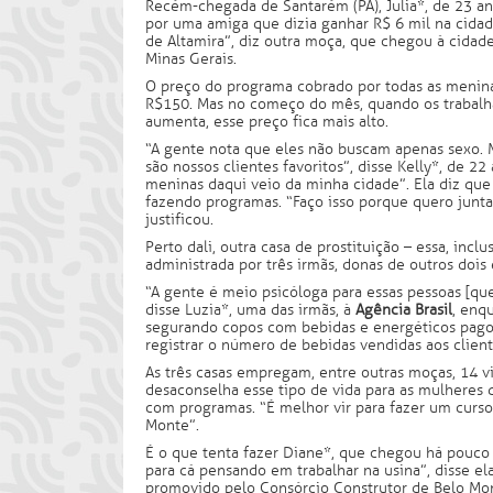
Recém-chegada de Santarém (PA), Julia*, de 23 ano
por uma amiga que dizia ganhar R$ 6 mil na cida
de Altamira”, diz outra moça, que chegou à cida
Minas Gerais.
O preço do programa cobrado por todas as menina
R$150. Mas no começo do mês, quando os trabalh
aumenta, esse preço fica mais alto.
“A gente nota que eles não buscam apenas sexo. M
são nossos clientes favoritos”, disse Kelly*, de 
meninas daqui veio da minha cidade”. Ela diz qu
fazendo programas. “Faço isso porque quero junta
justificou.
Perto dali, outra casa de prostituição – essa, inclu
administrada por três irmãs, donas de outros doi
“A gente é meio psicóloga para essas pessoas [que
disse Luzia*, uma das irmãs, à
Agência Brasil
, enq
segurando copos com bebidas e energéticos pagos 
registrar o número de bebidas vendidas aos client
As três casas empregam, entre outras moças, 14 vi
desaconselha esse tipo de vida para as mulheres 
com programas. “É melhor vir para fazer um curso
Monte”.
É o que tenta fazer Diane*, que chegou há pouco 
para cá pensando em trabalhar na usina”, disse e
promovido pelo Consórcio Construtor de Belo Mo