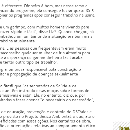
o é diferente. Dinheiro é bom, mas nesse ramo a
Fazendo programas, ela consegue lucrar quase R$ 3
onar os programas após conseguir trabalho na usina,
.
al a um garimpo, com muitos homens vivendo para
razer rápido e fácil”, disse Lia*. Quando chegou, há
trabalhou em um bar onde a situação era bem mais
rabalha atualmente.
ana. E as pessoas que frequentavam eram muito
nossos
esaconselha qualquer mulher de ir a Altamira para
te a esperança de ganhar dinheiro fácil acaba
a tentar outro tipo de trabalho”.
ergia, empresa responsável pela construção e
vitar a propagação de doenças sexualmente
a Brasil
que “as secretarias de Saúde e de
 que têm instruído essas moças sobre formas de
issíveis e aids”. Ela, no entanto, diz que, por
mitadas a fazer apenas “o necessário do necessário”,
s de educação, prevenção e controle de DST/aids e
 previsto no Projeto Básico Ambiental, e que, até o
iciadas com essas ações. Nos canteiros de obra,
ões e orientações relativas ao comportamento ético
Tamb