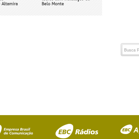
 Altamira
Belo Monte
Buscar
por:
RSS