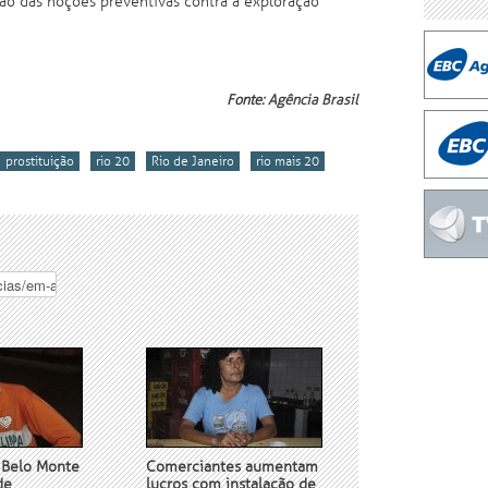
ção das noções preventivas contra a exploração
Fonte:
Agência Brasil
prostituição
rio 20
Rio de Janeiro
rio mais 20
e Belo Monte
Comerciantes aumentam
de
lucros com instalação de