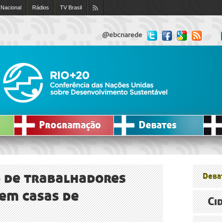
 Nacional
Rádios
TV Brasil
@ebcnarede
Programação
Debates
 de trabalhadores
Deba
em casas de
Ci