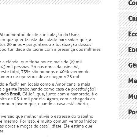
Especiali
Co
reformas 
Sustenta
América L
Cr
O FUTUR
Assine
FAO
Agência B
ONU pede
Ec
PA) aumentou desde a instalação da Usina
Brasil, j
om qualquer taxista da cidade para saber que, a
dos 20 anos – perguntando a localização desses
ONU
O polêmic
Ed
oportunidade de lucrar com a presença dos milhares
Radioagê
Economia 
relatório
e a cidade, que tinha pouco mais de 99 mil
O debate 
A “econo
Gê
45 mil pessoas. Só nas obras da usina há,
Ministér
 Deste total, 75% são homens e 40% vieram de
Grupo de
número de operários deve chegar a 23 mil.
Persiste 
Me
do e fácil” em locais como a Amoricana, a mais
Ministér
a a gente [trabalhando como casa de prostituição].
Cúpula d
ncia Brasil
, Célio*, que, junto com a namorada, é o
Construçã
Mu
olta de R$ 1 mil por dia. Agora, com a chegada da
Norte Ene
formou o jovem que, quando a casa está aberta,
Xingu+23:
O impacto
Po
diversão que melhor alivia o estresse do trabalho
Agência B
te mesmo. Por isso, é muito comum vermos inícios
Institut
Movimento
s obras e moças da casa”, disse. Ele estima que
religiosa
te.