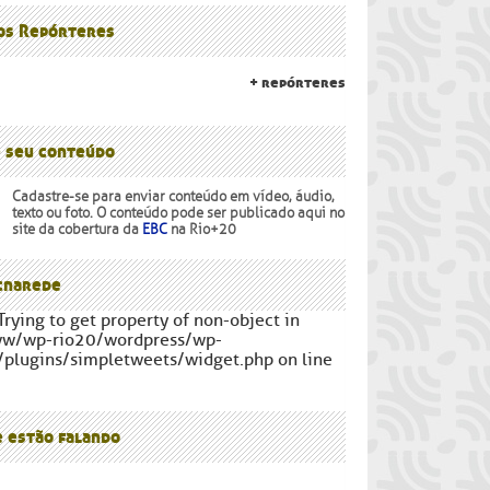
lanalto
os Povos
 os Repórteres
+ repórteres
e seu conteúdo
Cadastre-se para enviar conteúdo em vídeo, áudio,
texto ou foto. O conteúdo pode ser publicado aqui no
site da cobertura da
EBC
na Rio+20
narede
Trying to get property of non-object in
ww/wp-rio20/wordpress/wp-
/plugins/simpletweets/widget.php on line
e estão falando