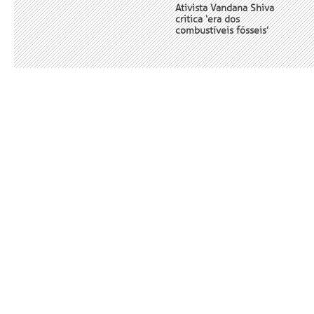
Ativista Vandana Shiva
critica ‘era dos
combustíveis fósseis’