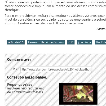
“É obvio que não podemos continuar estamos abusando dos combust
tomar decisões que impliquem aumento do uso desses combustívei
Henrique.
Para o ex-presidente, muita coisa mudou nos últimos 20 anos, quand
nível de consciência da sociedade, de setores empresariais e sobr
afirmou. Confira entrevista com FHC no vídeo acima.
Fonte:
#RioMais20
Fernando Henrique Cardoso
FHC
juventude
The Eld
Compartilhe:
Link:
Conteúdo relacionado:
Pequenos países
insulares vão reduzir uso
de combustíveis fósseis