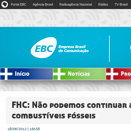
Portal EBC
Agência Brasil
Radioagência Nacional
Rádios
TV Brasil
Início
Notícias
Pro
FHC: Não podemos continuar 
combustíveis fósseis
18/06/2012 | 16h38