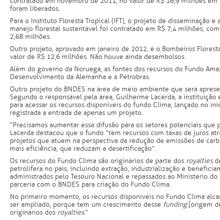
contratado em novembro de 2011, no valor de R$ 16,9 milhões em f
foram liberados.
Para o Instituto Floresta Tropical (IFT), o projeto de disseminação 
manejo florestal sustentável foi contratado em R$ 7,4 milhões, co
2,68 milhões.
Outro projeto, aprovado em janeiro de 2012, é o Bombeiros Floresta
valor de R$ 12,6 milhões. Não houve ainda desembolsos.
Além do governo da Noruega, as fontes dos recursos do Fundo Ama
Desenvolvimento da Alemanha e a Petrobras.
Outro projeto do BNDES na área de meio ambiente que será aprese
Segundo o responsável pela área, Guilherme Lacerda, a instituição 
para acessar os recursos disponíveis do fundo Clima, lançado no iníc
registrada a entrada de apenas um projeto.
“Precisamos aumentar essa difusão para os setores potenciais que
Lacerda destacou que o fundo “tem recursos com taxas de juros atra
projetos que atuem na perspectiva da redução de emissões de carb
mais eficiência, que reduzam a desertificação”.
Os recursos do Fundo Clima são originários de parte dos
royalties
de
petrolífera no país, incluindo extração, industrialização e benefici
administrados pelo Tesouro Nacional e repassados ao Ministério d
parceria com o BNDES para criação do Fundo Clima.
No primeiro momento, os recursos disponíveis no Fundo Clima alca
ser ampliado, porque tem um crescimento desse
funding
[origem de
originários dos
royalties
.”