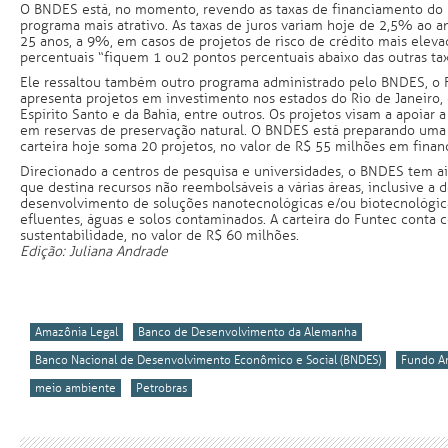
O BNDES está, no momento, revendo as taxas de financiamento do F
programa mais atrativo. As taxas de juros variam hoje de 2,5% ao 
25 anos, a 9%, em casos de projetos de risco de crédito mais eleva
percentuais “fiquem 1 ou 2 pontos percentuais abaixo das outras ta
Ele ressaltou também outro programa administrado pelo BNDES, o F
apresenta projetos em investimento nos estados do Rio de Janeiro, 
Espírito Santo e da Bahia, entre outros. Os projetos visam a apoiar
em reservas de preservação natural. O BNDES está preparando uma
carteira hoje soma 20 projetos, no valor de R$ 55 milhões em fina
Direcionado a centros de pesquisa e universidades, o BNDES tem a
que destina recursos não reembolsáveis a várias áreas, inclusive a
desenvolvimento de soluções nanotecnológicas e/ou biotecnológica
efluentes, águas e solos contaminados. A carteira do Funtec conta 
sustentabilidade, no valor de R$ 60 milhões.
Edição: Juliana Andrade
Amazônia Legal
Banco de Desenvolvimento da Alemanha
Banco Nacional de Desenvolvimento Econômico e Social (BNDES)
Fundo A
meio ambiente
Petrobras