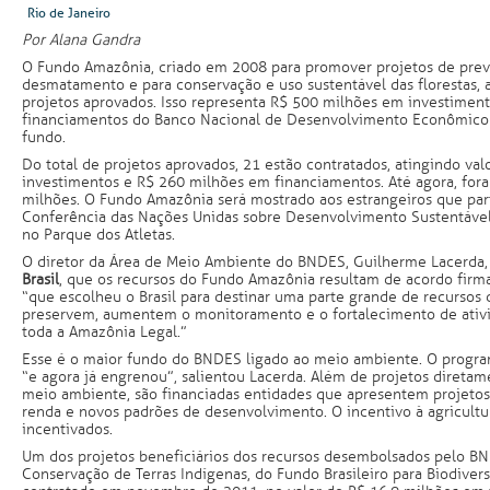
Rio de Janeiro
Por Alana Gandra
O Fundo Amazônia, criado em 2008 para promover projetos de pre
desmatamento e para conservação e uso sustentável das florestas,
projetos aprovados. Isso representa R$ 500 milhões em investimen
financiamentos do Banco Nacional de Desenvolvimento Econômico e
fundo.
Do total de projetos aprovados, 21 estão contratados, atingindo va
investimentos e R$ 260 milhões em financiamentos. Até agora, for
milhões. O Fundo Amazônia será mostrado aos estrangeiros que part
Conferência das Nações Unidas sobre Desenvolvimento Sustentáve
no Parque dos Atletas.
O diretor da Área de Meio Ambiente do BNDES, Guilherme Lacerda,
Brasil
, que os recursos do Fundo Amazônia resultam de acordo fir
“que escolheu o Brasil para destinar uma parte grande de recursos 
preservem, aumentem o monitoramento e o fortalecimento de ativ
toda a Amazônia Legal.”
Esse é o maior fundo do BNDES ligado ao meio ambiente. O program
“e agora já engrenou”, salientou Lacerda. Além de projetos diretam
meio ambiente, são financiadas entidades que apresentem projetos
renda e novos padrões de desenvolvimento. O incentivo à agricult
incentivados.
Um dos projetos beneficiários dos recursos desembolsados pelo B
Conservação de Terras Indígenas, do Fundo Brasileiro para Biodivers